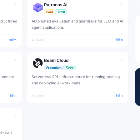
Patronus AI
Paid
नया
structured
Automated evaluation and guardrails for LLM and AI
agent applications
देखें
AI उपकरण
देखें
Beam Cloud
Freemium
नया
ocuments
Serverless GPU infrastructure for running, scaling,
and deploying AI workloads
देखें
AI उपकरण
देखें
e-built