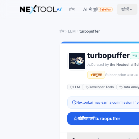
The AI tools directory — Find the Best AI Tools
होम
AI से पूछें
खोजें
V2
लोकप्रिय
होम
LLM
turbopuffer
turbopuffer
नया
Curated by
the Nextool.ai Ed
सशुल्क
Subscription आवश्यक ह
LLM
Developer Tools
Data Anal
Nextool.ai may earn a commission if y
कोशिश करें
turbopuffer