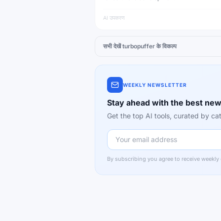
AI उपकरण
सभी देखें
turbopuffer
के विकल्प
WEEKLY NEWSLETTER
Stay ahead with the best new
Get the top AI tools, curated by 
By subscribing you agree to receive weekly