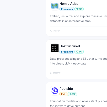
Nomic Atlas
Freemium
नया
Embed, visualize, and explore massive un
datasets in an interactive map
AI उपकरण
Unstructured
Freemium
नया
Data preprocessing and ETL that turns d
into clean, LLM-ready data
AI उपकरण
Poolside
Paid
नया
Foundation models and AI assistant purpos
for software development