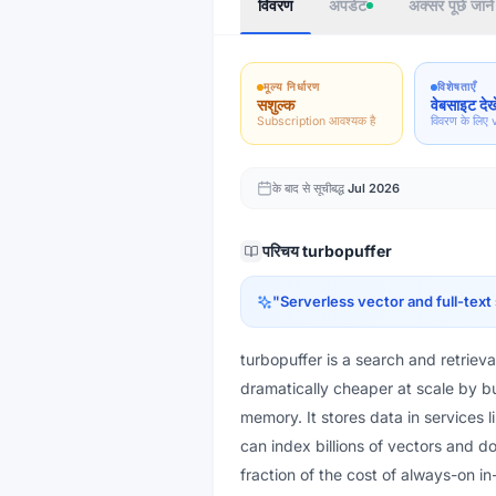
विवरण
अपडेट
अक्सर पूछे जाने 
मूल्य निर्धारण
विशेषताएँ
सशुल्क
वेबसाइट देखे
Subscription आवश्यक है
विवरण के लिए v
के बाद से सूचीबद्ध
Jul 2026
परिचय
turbopuffer
"
Serverless vector and full-text
turbopuffer is a search and retriev
dramatically cheaper at scale by bu
memory. It stores data in service
can index billions of vectors and 
fraction of the cost of always-on i