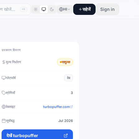
सहेजें
Sign in
HI
⌘K
उपकरण विवरण
मूल्य निर्धारण
सशुल्क
प्लेटफॉर्म
वेब
श्रेणियाँ
3
वेबसाइट
turbopuffer.com
सूचीबद्ध
Jul 2026
देखें
turbopuffer