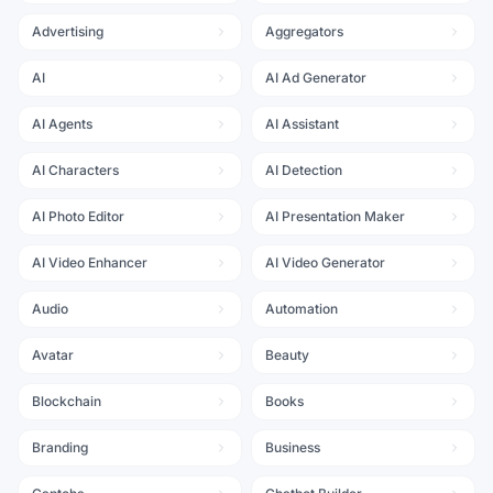
Advertising
Aggregators
AI
AI Ad Generator
AI Agents
AI Assistant
AI Characters
AI Detection
AI Photo Editor
AI Presentation Maker
AI Video Enhancer
AI Video Generator
Audio
Automation
Avatar
Beauty
Blockchain
Books
Branding
Business