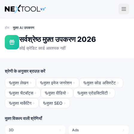
The AI tools directory — Find the Best AI Tools
V2
होम
मुफ़्त AI उपकरण
सर्वश्रेष्ठ मुफ़्त उपकरण
2026
कोई क्रेडिट कार्ड आवश्यक नहीं
श्रेणी के अनुसार ब्राउज़ करें
मुफ़्त
लेखन
मुफ़्त
इमेज जनरेशन
मुफ़्त
कोड असिस्टेंट
मुफ़्त
चैटबॉट्स
मुफ़्त
वीडियो
मुफ़्त
प्रोडक्टिविटी
मुफ़्त
मार्केटिंग
मुफ़्त
SEO
मुफ़्त विकल्प वाली श्रेणियाँ
3D
Ads