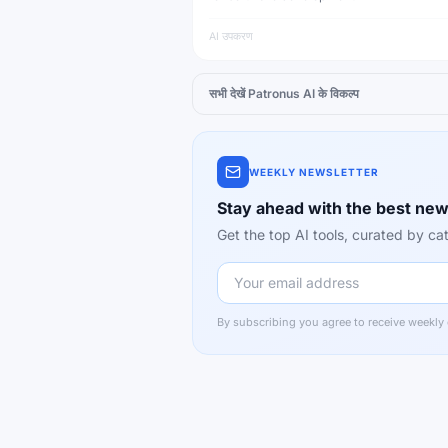
AI उपकरण
सभी देखें
Patronus AI
के विकल्प
WEEKLY NEWSLETTER
Stay ahead with the best new
Get the top AI tools, curated by 
By subscribing you agree to receive weekly