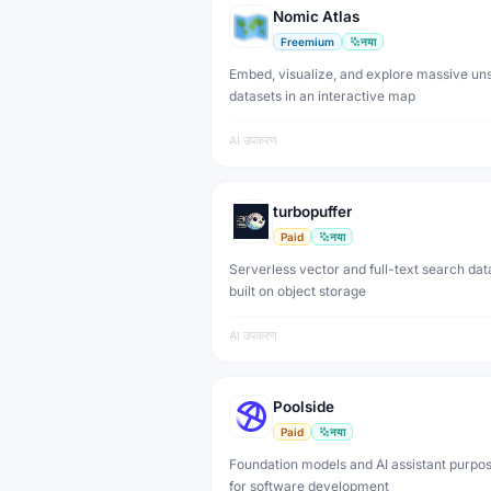
Nomic Atlas
Freemium
नया
Embed, visualize, and explore massive un
datasets in an interactive map
AI उपकरण
turbopuffer
Paid
नया
Serverless vector and full-text search da
built on object storage
AI उपकरण
Poolside
Paid
नया
Foundation models and AI assistant purpos
for software development