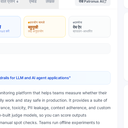
वाले प्रश्न
एम्बेड
लेखक
देखें
Patronus AI
6
उपयोग मामले
एक्सेस
ं
बहुमुखी
वेब ऐप
isit करें
कई अनुप्रयोग
ब्राउज़र-आधारित
rails for LLM and AI agent applications
"
onitoring platform that helps teams measure whether their
y work and stay safe in production. It provides a suite of
evance, toxicity, PII leakage, context adherence, and custom
e-built judge models, so you can score outputs
 manual spot checks. Teams run offline experiments to