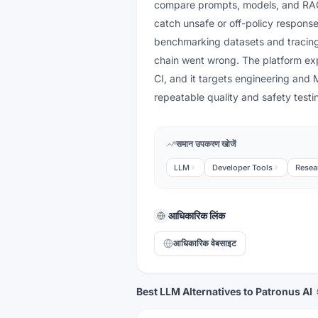
compare prompts, models, and RAG c
catch unsafe or off-policy response
benchmarking datasets and tracing
chain went wrong. The platform exp
CI, and it targets engineering and 
repeatable quality and safety testi
समान उपकरण खोजें
LLM
Developer Tools
Resea
आधिकारिक लिंक
आधिकारिक वेबसाइट
Best LLM Alternatives to Patronus AI