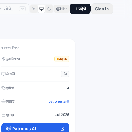
सहेजें
Sign in
HI
⌘K
उपकरण विवरण
मूल्य निर्धारण
सशुल्क
प्लेटफॉर्म
वेब
श्रेणियाँ
4
वेबसाइट
patronus.ai
सूचीबद्ध
Jul 2026
देखें
Patronus AI