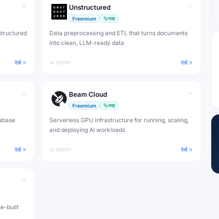
Unstructured
Freemium
नया
structured
Data preprocessing and ETL that turns documents
into clean, LLM-ready data
देखें
AI उपकरण
देखें
Beam Cloud
Freemium
नया
tabase
Serverless GPU infrastructure for running, scaling,
and deploying AI workloads
देखें
AI उपकरण
देखें
e-built