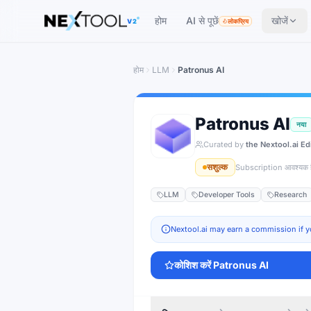
The AI tools directory — Find the Best AI Tools
होम
AI से पूछें
खोजें
V2
लोकप्रिय
होम
LLM
Patronus AI
Patronus AI
नया
Curated by
the Nextool.ai Ed
सशुल्क
Subscription आवश्यक ह
LLM
Developer Tools
Research
Nextool.ai may earn a commission if y
कोशिश करें
Patronus AI