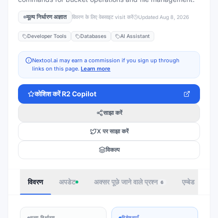
मूल्य निर्धारण अज्ञात
विवरण के लिए वेबसाइट visit करें
Updated
Aug 8, 2026
Developer Tools
Databases
AI Assistant
Nextool.ai may earn a commission if you sign up through
links on this page.
Learn more
कोशिश करें
R2 Copilot
साझा करें
X पर साझा करें
विकल्प
विवरण
अपडेट
अक्सर पूछे जाने वाले प्रश्न
एम्बेड
ले
6
मूल्य निर्धारण
विशेषताएँ