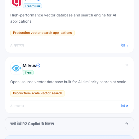
Freemium
High-performance vector database and search engine for AI
applications.
Production vector search applications
AI उपकरण
देखें
Milvus
Free
Open-source vector database built for AI similarity search at scale.
Production-scale vector search
AI उपकरण
देखें
सभी देखें
R2 Copilot
के विकल्प