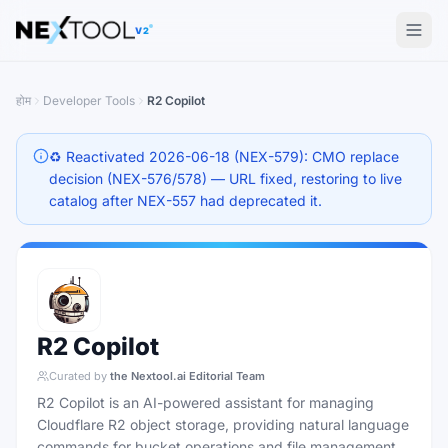
The AI tools directory — Find the Best AI Tools
V2
होम
Developer Tools
R2 Copilot
♻️ Reactivated 2026-06-18 (NEX-579): CMO replace
decision (NEX-576/578) — URL fixed, restoring to live
catalog after NEX-557 had deprecated it.
R2 Copilot
Curated by
the Nextool.ai Editorial Team
R2 Copilot is an AI-powered assistant for managing
Cloudflare R2 object storage, providing natural language
commands for bucket operations and file management.