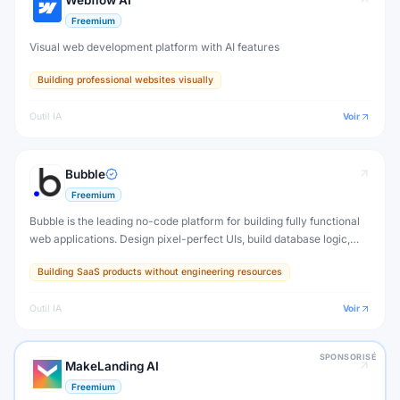
Webflow AI
Freemium
Visual web development platform with AI features
Building professional websites visually
Outil IA
Voir
Bubble
Freemium
Bubble is the leading no-code platform for building fully functional
web applications. Design pixel-perfect UIs, build database logic,
connect APIs, and deploy production apps — all without writing a
Building SaaS products without engineering resources
single line of code.
Outil IA
Voir
SPONSORISÉ
MakeLanding AI
Freemium