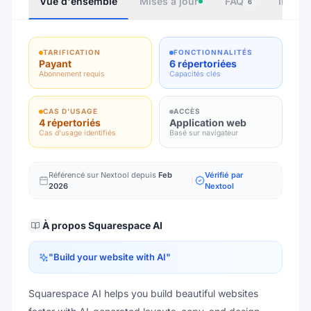
Vue d'ensemble
Mises à jour
FAQ
Intégr
6
TARIFICATION
FONCTIONNALITÉS
Payant
6 répertoriées
Abonnement requis
Capacités clés
CAS D'USAGE
ACCÈS
4 répertoriés
Application web
Cas d'usage identifiés
Basé sur navigateur
Référencé sur Nextool depuis
Feb
Vérifié par
2026
Nextool
À propos
Squarespace AI
"
Build your website with AI
"
Squarespace AI helps you build beautiful websites