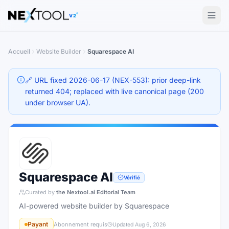
The AI tools directory — Find the Best AI Tools
V2
Accueil
Website Builder
Squarespace AI
🔗 URL fixed 2026-06-17 (NEX-553): prior deep-link
returned 404; replaced with live canonical page (200
under browser UA).
Squarespace AI
Vérifié
Curated by
the Nextool.ai Editorial Team
AI-powered website builder by Squarespace
Payant
Abonnement requis
Updated
Aug 6, 2026