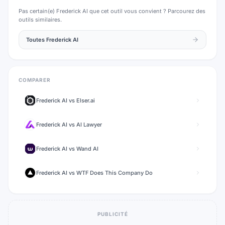
Pas certain(e)
Frederick AI
que cet outil vous convient ? Parcourez des
outils similaires.
Toutes
Frederick AI
COMPARER
Frederick AI
vs
Elser.ai
Frederick AI
vs
AI Lawyer
Frederick AI
vs
Wand AI
Frederick AI
vs
WTF Does This Company Do
PUBLICITÉ