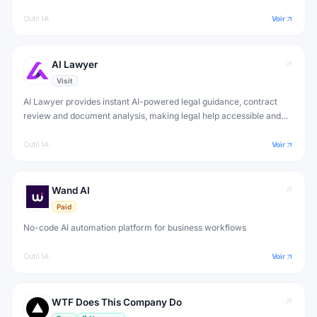
Outil IA
Voir
AI Lawyer
Visit
AI Lawyer provides instant AI-powered legal guidance, contract
review and document analysis, making legal help accessible and
affordable for individuals and small businesses.
Outil IA
Voir
Wand AI
Paid
No-code AI automation platform for business workflows
Outil IA
Voir
WTF Does This Company Do