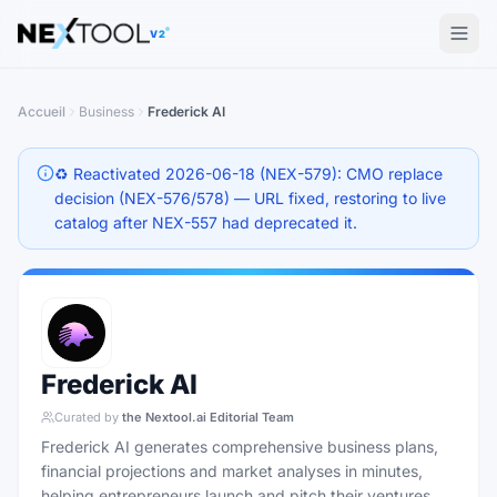
The AI tools directory — Find the Best AI Tools
V2
Accueil
Business
Frederick AI
♻️ Reactivated 2026-06-18 (NEX-579): CMO replace
decision (NEX-576/578) — URL fixed, restoring to live
catalog after NEX-557 had deprecated it.
Frederick AI
Curated by
the Nextool.ai Editorial Team
Frederick AI generates comprehensive business plans,
financial projections and market analyses in minutes,
helping entrepreneurs launch and pitch their ventures