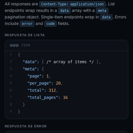
All responses are
. List
Content-Type: application/json
endpoints wrap results in a
array with a
data
meta
pagination object. Single-item endpoints wrap in
. Errors
data
include
and
fields.
error
code
RESPUESTA DE LISTA
JSON
{
1
"data":
[
 /* array of items */ 
]
,
2
"meta":
{
3
"page":
1
,
4
"per_page":
20
,
5
"total":
312
,
6
"total_pages":
16
7
}
8
}
9
RESPUESTA DE ERROR