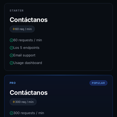
STARTER
Contáctanos
60
req / min
60 requests / min
Los 5 endpoints
Email support
Usage dashboard
PRO
POPULAR
Contáctanos
300
req / min
300 requests / min