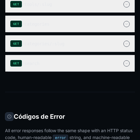
/tools/:slug
GET
/categories
GET
/categories/:slug
GET
/search
GET
Códigos de Error
All error responses follow the same shape with an HTTP status
code, human-readable
string, and machine-readable
error