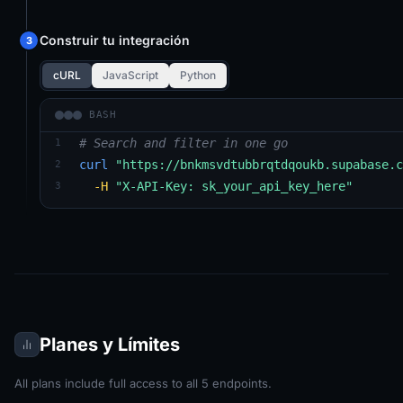
Construir tu integración
3
cURL
JavaScript
Python
BASH
# Search and filter in one go
1
curl
"https://bnkmsvdtubbrqtdqoukb.supabase.c
2
-H
"X-API-Key: sk_your_api_key_here"
3
Planes y Límites
All plans include full access to all
5
endpoints.