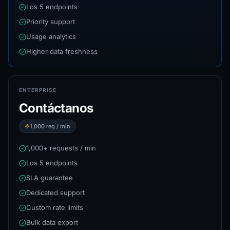
Los 5 endpoints
Priority support
Usage analytics
Higher data freshness
ENTERPRISE
Contáctanos
1,000
req / min
1,000+ requests / min
Los 5 endpoints
SLA guarantee
Dedicated support
Custom rate limits
Bulk data export