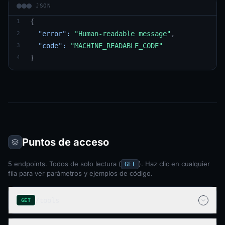
JSON
{
1
"error":
"Human-readable message"
,
2
"code":
"MACHINE_READABLE_CODE"
3
}
4
Puntos de acceso
5
endpoints. Todos de solo lectura
(
)
. Haz clic en cualquier
GET
fila para ver parámetros y ejemplos de código.
/tools
GET