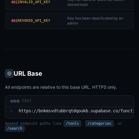
401
INVALID_API_KEY
stored hash
Key has been deactivated by an
401
REVOKED_API_KEY
admin
URL Base
All endpoints are relative to this base URL. HTTPS only.
TEXT
https://bnkmsvdtubbrqtdqoukb.supabase.co/functio
1
Append endpoint paths like
/tools
,
/categories
, or
/search
.