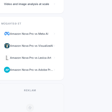
Video and image analysis at scale
MÜQAYISƏ ET
Amazon Nova Pro
vs
Meta AI
Amazon Nova Pro
vs
VisualizeAI
Amazon Nova Pro
vs
Lexica Art
Amazon Nova Pro
vs
Adobe Premiere Pro AI
AP
REKLAM