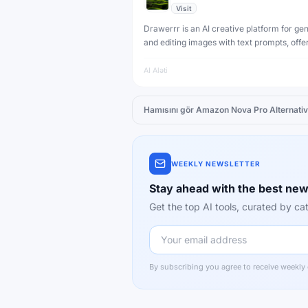
Visit
Drawerrr is an AI creative platform for ge
and editing images with text prompts, offer
for artists and designers to create stunning
AI Aləti
Hamısını gör
Amazon Nova Pro
Alternativ
WEEKLY NEWSLETTER
Stay ahead with the best new
Get the top AI tools, curated by 
By subscribing you agree to receive weekly