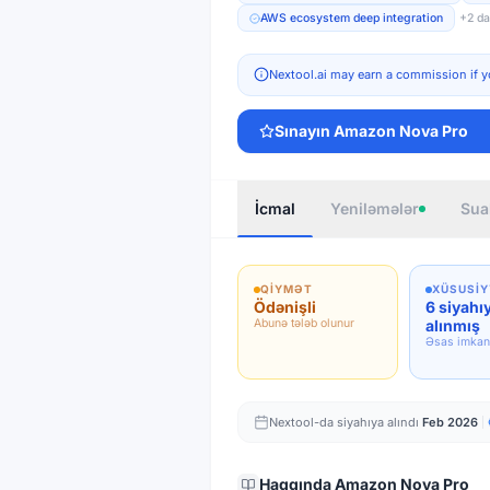
AWS ecosystem deep integration
+
2
da
Nextool.ai may earn a commission if y
Sınayın
Amazon Nova Pro
İcmal
Yeniləmələr
Sua
QIYMƏT
XÜSUSI
Ödənişli
6 siyahı
Abunə tələb olunur
alınmış
Əsas imkan
Nextool-da siyahıya alındı
Feb 2026
Haqqında
Amazon Nova Pro