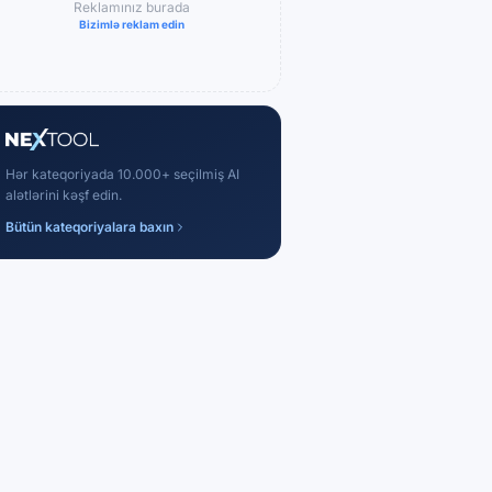
Reklamınız burada
Bizimlə reklam edin
Hər kateqoriyada 10.000+ seçilmiş AI
alətlərini kəşf edin.
Bütün kateqoriyalara baxın