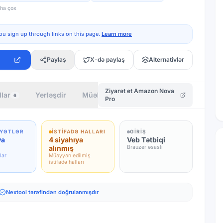
ha çox
ou sign up through links on this page.
Learn more
Paylaş
X-də paylaş
Alternativlər
Ziyarət et
Amazon Nova
llar
Yerləşdir
Müəllif
6
Pro
YYƏTLƏR
İSTIFADƏ HALLARI
GIRIŞ
ya
4 siyahıya
Veb Tətbiqi
alınmış
Brauzer əsaslı
lar
Müəyyən edilmiş
istifadə halları
Nextool tərəfindən doğrulanmışdır