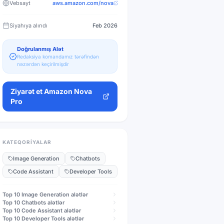
Vebsayt
aws.amazon.com/nova
Siyahıya alındı
Feb 2026
Doğrulanmış Alət
Redaksiya komandamız tərəfindən
nəzərdən keçirilmişdir
Ziyarət et
Amazon Nova
Pro
KATEQORIYALAR
Image Generation
Chatbots
Code Assistant
Developer Tools
Top 10
Image Generation
alətlər
Top 10
Chatbots
alətlər
Top 10
Code Assistant
alətlər
Top 10
Developer Tools
alətlər