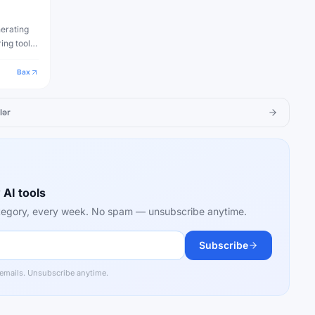
nerating
ing tools
 visuals.
Bax
lər
 AI tools
category, every week. No spam — unsubscribe anytime.
Subscribe
 emails. Unsubscribe anytime.