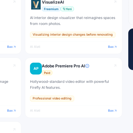
VisualizeAI
Freemium
Yeni
AI interior design visualizer that reimagines spaces
from room photos.
Visualizing interior design changes before renovating
Bax
AI Aləti
Bax
Adobe Premiere Pro AI
AP
Paid
image
Hollywood-standard video editor with powerful
Firefly AI features.
Professional video editing
Bax
AI Aləti
Bax