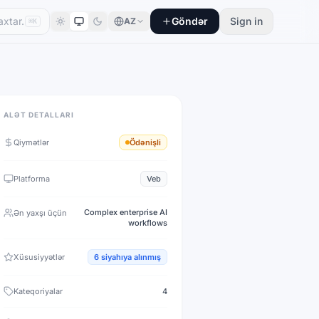
Göndər
Sign in
AZ
⌘K
ALƏT DETALLARI
Qiymətlər
Ödənişli
Platforma
Veb
Complex enterprise AI
Ən yaxşı üçün
workflows
Xüsusiyyətlər
6
siyahıya alınmış
Kateqoriyalar
4