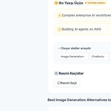
Ən Yaxşı Üçün
4
istifadə halları
Complex enterprise AI workflow
Building AI agents on AWS
Oxşar alətlər araşdır
Image Generation
Chatbots
Rəsmi Keçidlər
Rəsmi Sayt
Best Image Generation Alternatives 