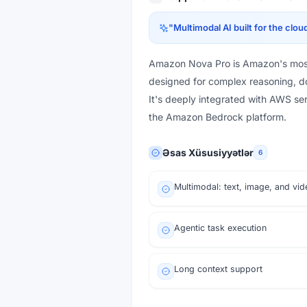
"
Multimodal AI built for the clou
Amazon Nova Pro is Amazon's most 
designed for complex reasoning, d
It's deeply integrated with AWS se
the Amazon Bedrock platform.
Əsas Xüsusiyyətlər
6
Multimodal: text, image, and vid
Agentic task execution
Long context support