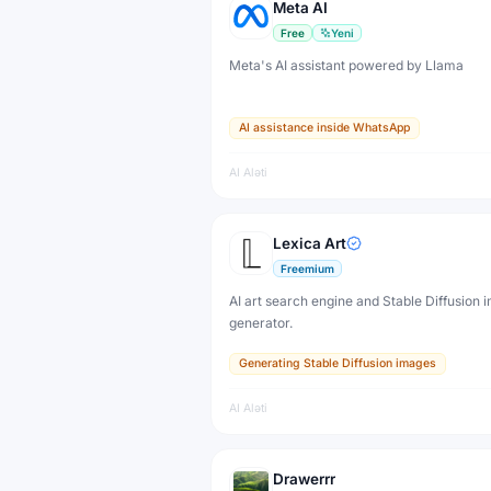
Meta AI
Free
Yeni
Meta's AI assistant powered by Llama
AI assistance inside WhatsApp
AI Aləti
Lexica Art
Freemium
AI art search engine and Stable Diffusion 
generator.
Generating Stable Diffusion images
AI Aləti
Drawerrr