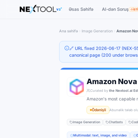
The AI tools directory — Find the Best AI Tools
Əsas Səhifə
AI-dən Soruş
V2
İST
Ana səhifə
Image Generation
Amazon Nov
🔗 URL fixed 2026-06-17 (NEX-553)
canonical page (200 under brows
Amazon Nova
Curated by
the Nextool.ai Ed
Amazon's most capable m
Ödənişli
Abunəlik tələb ol
Image Generation
Chatbots
Cod
Multimodal: text, image, and video