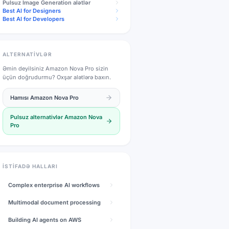
Pulsuz
Image Generation
alətlər
Best AI for Designers
Best AI for Developers
ALTERNATIVLƏR
Əmin deyilsiniz
Amazon Nova Pro
sizin
üçün doğrudurmu? Oxşar alətlərə baxın.
Hamısı
Amazon Nova Pro
Pulsuz alternativlər
Amazon Nova
Pro
İSTIFADƏ HALLARI
Complex enterprise AI workflows
Multimodal document processing
Building AI agents on AWS