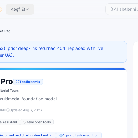
Kəşf Et
İ
a Pro
: prior deep-link returned 404; replaced with live
er UA).
 Pro
Təsdiqlənmiş
itorial Team
ultimodal foundation model
unur
Updated
Aug 6, 2026
e Assistant
Developer Tools
Document and chart understanding
Agentic task execution