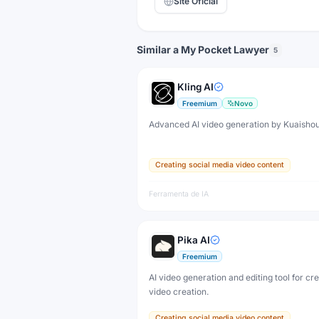
Site Oficial
Similar a My Pocket Lawyer
5
Kling AI
Freemium
Novo
Advanced AI video generation by Kuaisho
Creating social media video content
Ferramenta de IA
Pika AI
Freemium
AI video generation and editing tool for cr
video creation.
Creating social media video content