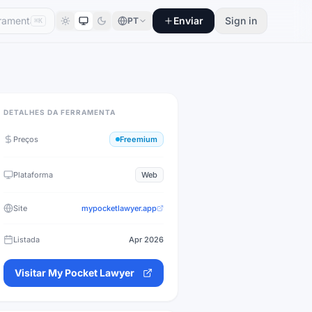
Enviar
Sign in
PT
⌘K
DETALHES DA FERRAMENTA
Preços
Freemium
Plataforma
Web
Site
mypocketlawyer.app
Listada
Apr 2026
Visitar
My Pocket Lawyer