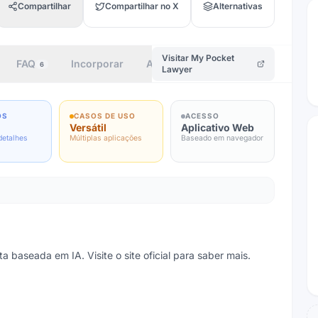
Compartilhar
Compartilhar no X
Alternativas
Visitar
My Pocket
FAQ
Incorporar
Autor
6
Lawyer
OS
CASOS DE USO
ACESSO
Versátil
Aplicativo Web
detalhes
Múltiplas aplicações
Baseado em navegador
baseada em IA. Visite o site oficial para saber mais.