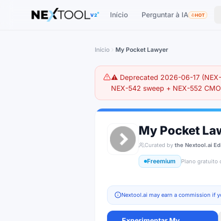
The AI tools directory — Find the Best AI Tools
Início
Perguntar à IA
V2
HOT
Início
My Pocket Lawyer
⚠️ Deprecated 2026-06-17 (NEX-5
NEX-542 sweep + NEX-552 CMO r
My Pocket La
Curated by
the Nextool.ai Ed
Freemium
Plano gratuito 
Nextool.ai may earn a commission if y
Experimentar
My