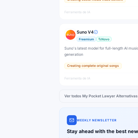
Ferramenta de IA
Suno V4
Freemium
Novo
Suno's latest model for full-length AI musi
generation
Creating complete original songs
Ferramenta de IA
Ver todos
My Pocket Lawyer
Alternativas
WEEKLY NEWSLETTER
Stay ahead with the best new