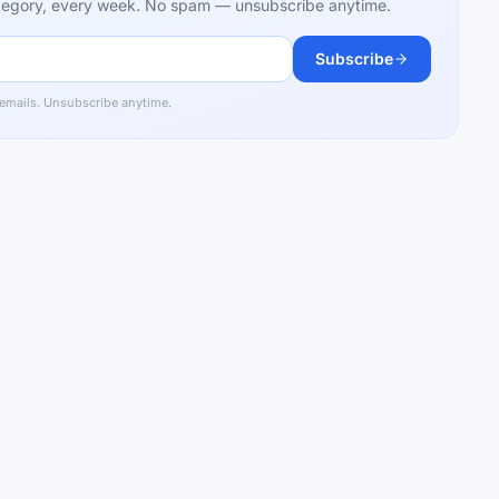
category, every week. No spam — unsubscribe anytime.
Subscribe
 emails. Unsubscribe anytime.