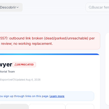
Descobrir
57): outbound link broken (dead/parked/unreachable) per
eview; no working replacement.
wyer
DEPRECATED
itorial Team
disponível
Updated
Aug 4, 2026
ou sign up through links on this page.
Learn more