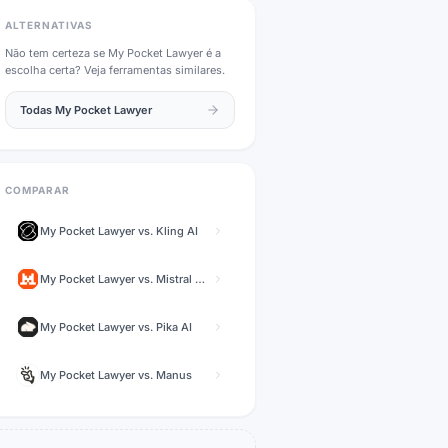
ALTERNATIVAS
Não tem certeza se
My Pocket Lawyer
é a
escolha certa? Veja ferramentas similares.
Todas
My Pocket Lawyer
COMPARAR
My Pocket Lawyer
vs.
Kling AI
My Pocket Lawyer
vs.
Mistral Vibe (formerly Le Chat)
My Pocket Lawyer
vs.
Pika AI
My Pocket Lawyer
vs.
Manus