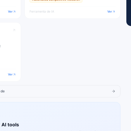
Ver
Ferramenta de IA
Ver
c
Ver
 de
 AI tools