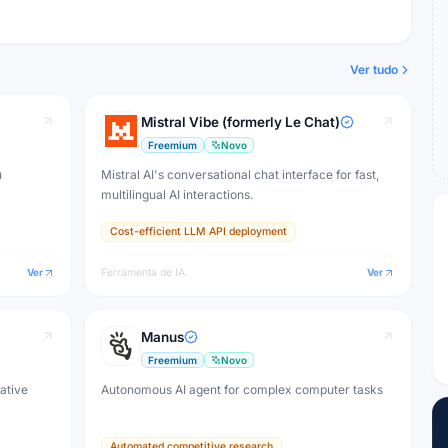
Ver tudo
Mistral Vibe (formerly Le Chat)
Freemium
Novo
u
Mistral AI's conversational chat interface for fast,
multilingual AI interactions.
Cost-efficient LLM API deployment
Ver
Ferramenta de IA
Ver
Manus
Freemium
Novo
eative
Autonomous AI agent for complex computer tasks
Automated competitive research