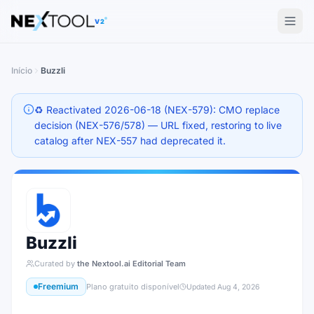
The AI tools directory — Find the Best AI Tools
V2
Início
Buzzli
♻️ Reactivated 2026-06-18 (NEX-579): CMO replace
decision (NEX-576/578) — URL fixed, restoring to live
catalog after NEX-557 had deprecated it.
Buzzli
Curated by
the Nextool.ai Editorial Team
Freemium
Plano gratuito disponível
Updated
Aug 4, 2026