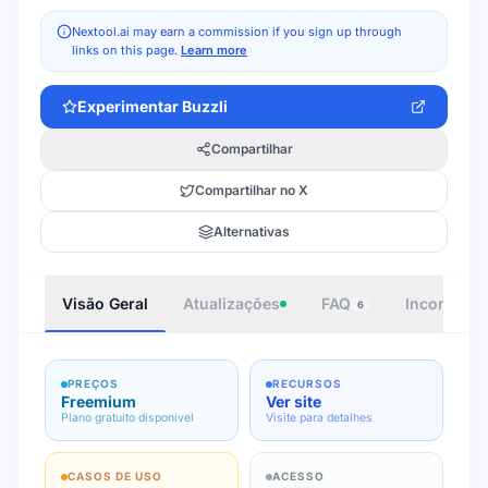
Nextool.ai may earn a commission if you sign up through
links on this page.
Learn more
Experimentar
Buzzli
Compartilhar
Compartilhar no X
Alternativas
Visão Geral
Atualizações
FAQ
Incorporar
6
PREÇOS
RECURSOS
Freemium
Ver site
Plano gratuito disponível
Visite para detalhes
CASOS DE USO
ACESSO