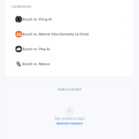
COMPARAR
Buzzli
vs.
Kling AI
Buzzli
vs.
Mistral Vibe (formerly Le Chat)
Buzzli
vs.
Pika AI
Buzzli
vs.
Manus
PUBLICIDADE
Seu anúncio aqui
Anuncie conosco