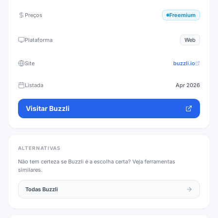
Preços
Freemium
Plataforma
Web
Site
buzzli.io
Listada
Apr 2026
Visitar
Buzzli
ALTERNATIVAS
Não tem certeza se
Buzzli
é a escolha certa? Veja ferramentas
similares.
Todas
Buzzli