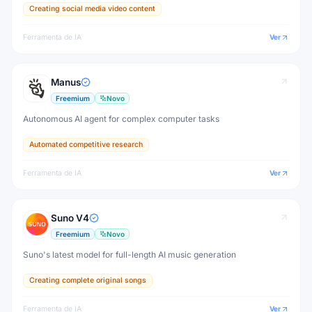
Creating social media video content
Ferramenta de IA
Ver
Manus
Freemium
Novo
Autonomous AI agent for complex computer tasks
Automated competitive research
Ferramenta de IA
Ver
Suno V4
Freemium
Novo
Suno's latest model for full-length AI music generation
Creating complete original songs
Ferramenta de IA
Ver