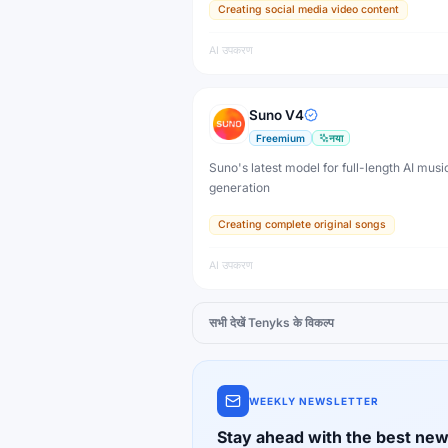
Creating social media video content
AI उपकरण
Suno V4
Freemium
नया
Suno's latest model for full-length AI musi
generation
Creating complete original songs
AI उपकरण
सभी देखें
Tenyks
के विकल्प
WEEKLY NEWSLETTER
Stay ahead with the best new