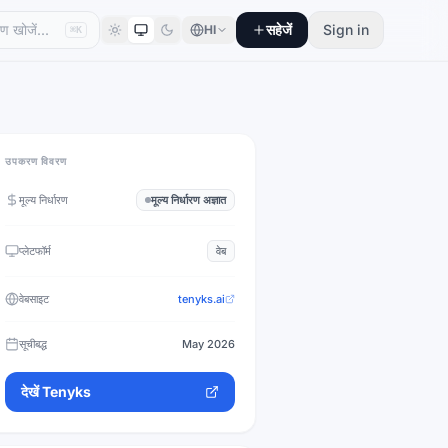
सहेजें
Sign in
HI
⌘K
उपकरण विवरण
मूल्य निर्धारण
मूल्य निर्धारण अज्ञात
प्लेटफॉर्म
वेब
वेबसाइट
tenyks.ai
सूचीबद्ध
May 2026
देखें
Tenyks