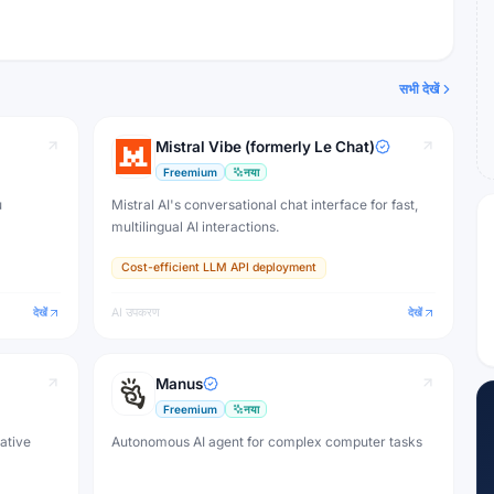
सभी देखें
Mistral Vibe (formerly Le Chat)
Freemium
नया
u
Mistral AI's conversational chat interface for fast,
multilingual AI interactions.
Cost-efficient LLM API deployment
देखें
AI उपकरण
देखें
Manus
Freemium
नया
eative
Autonomous AI agent for complex computer tasks