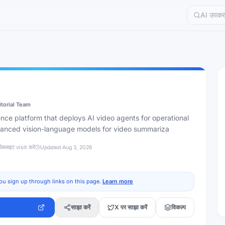
itorial Team
gence platform that deploys AI video agents for operational
dvanced vision-language models for video summariza
वेबसाइट visit करें
Updated
Aug 3, 2026
ou sign up through links on this page.
Learn more
साझा करें
X पर साझा करें
विकल्प