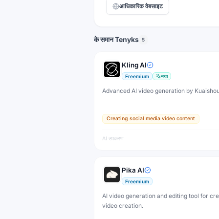
आधिकारिक वेबसाइट
के समान Tenyks
5
Kling AI
Freemium
नया
Advanced AI video generation by Kuaisho
Creating social media video content
AI उपकरण
Pika AI
Freemium
AI video generation and editing tool for cr
video creation.