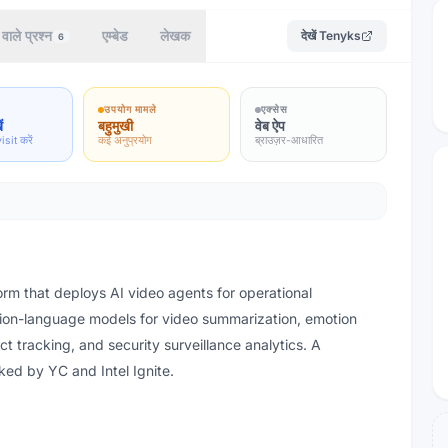
वाले प्रश्न
एम्बेड
लेखक
देखें
Tenyks
6
उपयोग मामले
एक्सेस
ं
बहुमुखी
वेब ऐप
isit करें
कई अनुप्रयोग
ब्राउज़र-आधारित
form that deploys AI video agents for operational
sion-language models for video summarization, emotion
ect tracking, and security surveillance analytics. A
ed by YC and Intel Ignite.