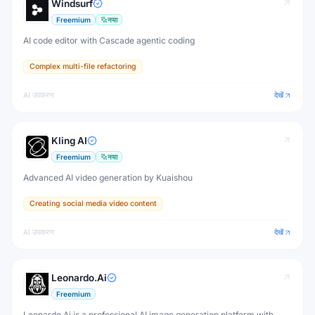
Windsurf
Freemium
नया
AI code editor with Cascade agentic coding
Complex multi-file refactoring
AI उपकरण
देखें
Kling AI
Freemium
नया
Advanced AI video generation by Kuaishou
Creating social media video content
AI उपकरण
देखें
Leonardo.Ai
Freemium
Leonardo.Ai is a professional AI image generation platform with