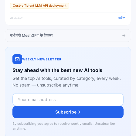
Cost-efficient LLM API deployment
AI उपकरण
देखें
सभी देखें
MeshGPT
के विकल्प
WEEKLY NEWSLETTER
Stay ahead with the best new AI tools
Get the top AI tools, curated by category, every week.
No spam — unsubscribe anytime.
Subscribe
By subscribing you agree to receive weekly emails. Unsubscribe
anytime.