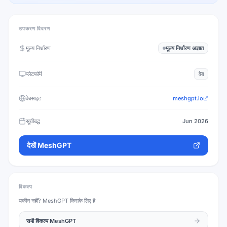
उपकरण विवरण
मूल्य निर्धारण
मूल्य निर्धारण अज्ञात
प्लेटफॉर्म
वेब
वेबसाइट
meshgpt.io
सूचीबद्ध
Jun 2026
देखें
MeshGPT
विकल्प
यकीन नहीं?
MeshGPT
किसके लिए है
सभी विकल्प
MeshGPT