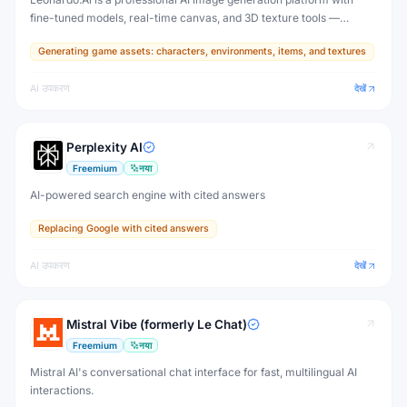
fine-tuned models, real-time canvas, and 3D texture tools —
designed for game developers, artists, and professional creative
Generating game assets: characters, environments, items, and textures
production.
AI उपकरण
देखें
Perplexity AI
Freemium
नया
AI-powered search engine with cited answers
Replacing Google with cited answers
AI उपकरण
देखें
Mistral Vibe (formerly Le Chat)
Freemium
नया
Mistral AI's conversational chat interface for fast, multilingual AI
interactions.