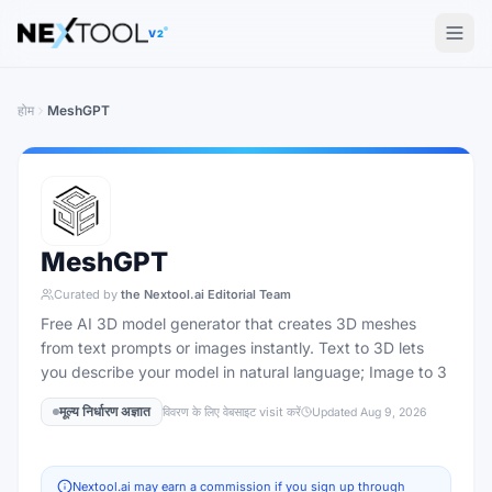
The AI tools directory — Find the Best AI Tools
V2
होम
MeshGPT
MeshGPT
Curated by
the Nextool.ai Editorial Team
Free AI 3D model generator that creates 3D meshes
from text prompts or images instantly. Text to 3D lets
you describe your model in natural language; Image to 3
मूल्य निर्धारण अज्ञात
विवरण के लिए वेबसाइट visit करें
Updated
Aug 9, 2026
Nextool.ai may earn a commission if you sign up through