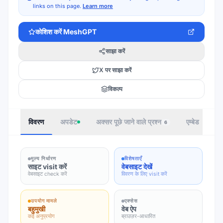
links on this page.
Learn more
कोशिश करें
MeshGPT
साझा करें
X पर साझा करें
विकल्प
विवरण
अपडेट
अक्सर पूछे जाने वाले प्रश्न
एम्बेड
ले
6
मूल्य निर्धारण
विशेषताएँ
साइट visit करें
वेबसाइट देखें
वेबसाइट check करें
विवरण के लिए visit करें
उपयोग मामले
एक्सेस
बहुमुखी
वेब ऐप
कई अनुप्रयोग
ब्राउज़र-आधारित