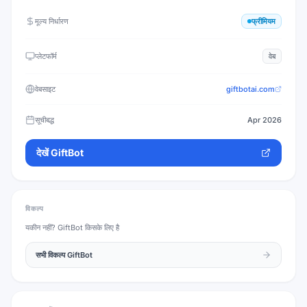
मूल्य निर्धारण
फ्रीमियम
प्लेटफॉर्म
वेब
वेबसाइट
giftbotai.com
सूचीबद्ध
Apr 2026
देखें
GiftBot
विकल्प
यकीन नहीं?
GiftBot
किसके लिए है
सभी विकल्प
GiftBot