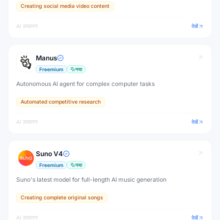
Creating social media video content
AI उपकरण
देखें
Manus
Freemium
नया
Autonomous AI agent for complex computer tasks
Automated competitive research
AI उपकरण
देखें
Suno V4
Freemium
नया
Suno's latest model for full-length AI music generation
Creating complete original songs
AI उपकरण
देखें