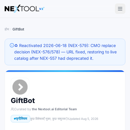
The AI tools directory — Find the Best AI Tools
V2
होम
GiftBot
♻️ Reactivated 2026-06-18 (NEX-579): CMO replace
decision (NEX-576/578) — URL fixed, restoring to live
catalog after NEX-557 had deprecated it.
GiftBot
Curated by
the Nextool.ai Editorial Team
फ्रीमियम
कुछ विशेषताएँ मुफ़्त, कुछ सशुल्क
Updated
Aug 5, 2026