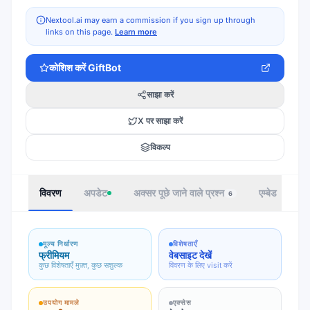
Nextool.ai may earn a commission if you sign up through
links on this page.
Learn more
कोशिश करें
GiftBot
साझा करें
X पर साझा करें
विकल्प
विवरण
अपडेट
अक्सर पूछे जाने वाले प्रश्न
एम्बेड
ले
6
मूल्य निर्धारण
विशेषताएँ
फ्रीमियम
वेबसाइट देखें
कुछ विशेषताएँ मुफ़्त, कुछ सशुल्क
विवरण के लिए visit करें
उपयोग मामले
एक्सेस