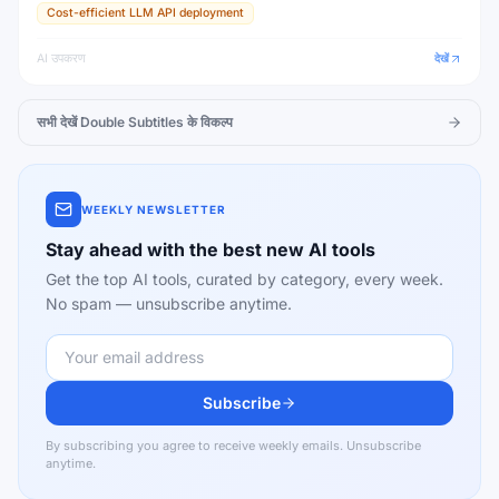
Cost-efficient LLM API deployment
AI उपकरण
देखें
सभी देखें
Double Subtitles
के विकल्प
WEEKLY NEWSLETTER
Stay ahead with the best new AI tools
Get the top AI tools, curated by category, every week.
No spam — unsubscribe anytime.
Subscribe
By subscribing you agree to receive weekly emails. Unsubscribe
anytime.