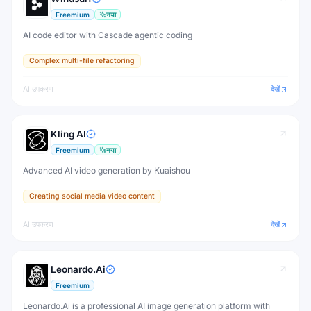
Freemium
नया
AI code editor with Cascade agentic coding
Complex multi-file refactoring
AI उपकरण
देखें
Kling AI
Freemium
नया
Advanced AI video generation by Kuaishou
Creating social media video content
AI उपकरण
देखें
Leonardo.Ai
Freemium
Leonardo.Ai is a professional AI image generation platform with