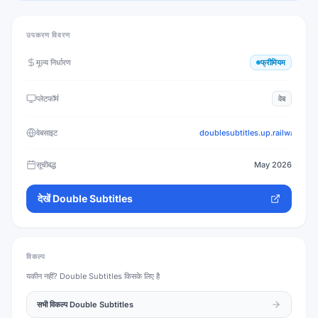
उपकरण विवरण
मूल्य निर्धारण
फ्रीमियम
प्लेटफॉर्म
वेब
वेबसाइट
doublesubtitles.up.railway.app
सूचीबद्ध
May 2026
देखें
Double Subtitles
विकल्प
यकीन नहीं?
Double Subtitles
किसके लिए है
सभी विकल्प
Double Subtitles