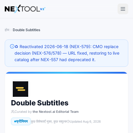
The AI tools directory — Find the Best AI Tools
V2
होम
Double Subtitles
♻️ Reactivated 2026-06-18 (NEX-579): CMO replace
decision (NEX-576/578) — URL fixed, restoring to live
catalog after NEX-557 had deprecated it.
Double Subtitles
Curated by
the Nextool.ai Editorial Team
फ्रीमियम
कुछ विशेषताएँ मुफ़्त, कुछ सशुल्क
Updated
Aug 6, 2026