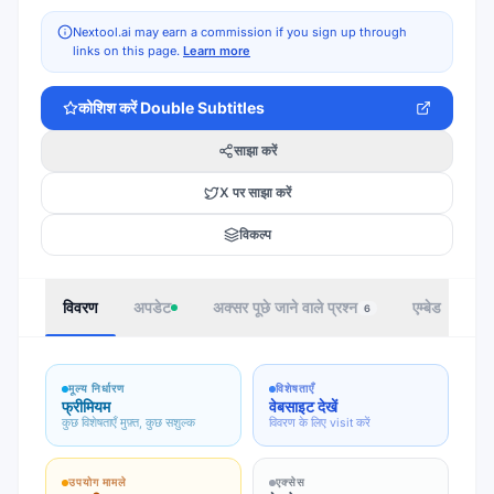
Nextool.ai may earn a commission if you sign up through
links on this page.
Learn more
कोशिश करें
Double Subtitles
साझा करें
X पर साझा करें
विकल्प
विवरण
अपडेट
अक्सर पूछे जाने वाले प्रश्न
एम्बेड
ले
6
मूल्य निर्धारण
विशेषताएँ
फ्रीमियम
वेबसाइट देखें
कुछ विशेषताएँ मुफ़्त, कुछ सशुल्क
विवरण के लिए visit करें
उपयोग मामले
एक्सेस