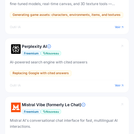
fine-tuned models, real-time canvas, and 3D texture tools —
designed for game developers, artists, and professional creative
Generating game assets: characters, environments, items, and textures
production.
Outil IA
Voir
Perplexity AI
Freemium
Nouveau
AI-powered search engine with cited answers
Replacing Google with cited answers
Outil IA
Voir
Mistral Vibe (formerly Le Chat)
Freemium
Nouveau
Mistral AI's conversational chat interface for fast, multilingual AI
interactions.