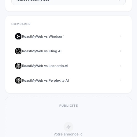
COMPARER
RoastMyWeb
vs
Windsurf
RoastMyWeb
vs
Kling AI
RoastMyWeb
vs
Leonardo.Ai
RoastMyWeb
vs
Perplexity AI
PUBLICITÉ
Votre annonce ici