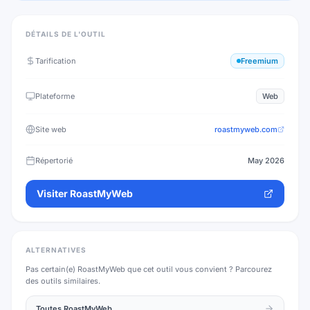
DÉTAILS DE L'OUTIL
Tarification
Freemium
Plateforme
Web
Site web
roastmyweb.com
Répertorié
May 2026
Visiter
RoastMyWeb
ALTERNATIVES
Pas certain(e)
RoastMyWeb
que cet outil vous convient ? Parcourez
des outils similaires.
Toutes
RoastMyWeb