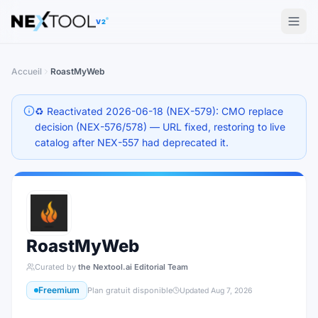
The AI tools directory — Find the Best AI Tools
V2
Accueil
RoastMyWeb
♻️ Reactivated 2026-06-18 (NEX-579): CMO replace
decision (NEX-576/578) — URL fixed, restoring to live
catalog after NEX-557 had deprecated it.
RoastMyWeb
Curated by
the Nextool.ai Editorial Team
Freemium
Plan gratuit disponible
Updated
Aug 7, 2026