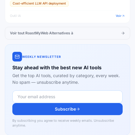
Cost-efficient LLM API deployment
Outil IA
Voir
Voir tout
RoastMyWeb
Alternatives à
WEEKLY NEWSLETTER
Stay ahead with the best new AI tools
Get the top AI tools, curated by category, every week.
No spam — unsubscribe anytime.
Subscribe
By subscribing you agree to receive weekly emails. Unsubscribe
anytime.