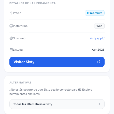
DETALLES DE LA HERRAMIENTA
Precio
Freemium
Plataforma
Web
Sitio web
sixty.app
Listada
Apr 2026
Visitar
Sixty
ALTERNATIVAS
¿No estás seguro de que
Sixty
sea lo correcto para ti? Explora
herramientas similares.
Todas las alternativas a
Sixty