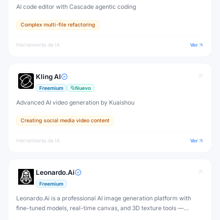
AI code editor with Cascade agentic coding
Complex multi-file refactoring
Herramienta de IA
Ver
Kling AI
Freemium
Nuevo
Advanced AI video generation by Kuaishou
Creating social media video content
Herramienta de IA
Ver
Leonardo.Ai
Freemium
Leonardo.Ai is a professional AI image generation platform with
fine-tuned models, real-time canvas, and 3D texture tools —
designed for game developers, artists, and professional creative