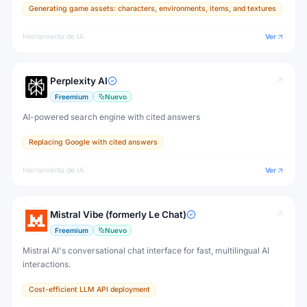
Generating game assets: characters, environments, items, and textures
production.
Herramienta de IA
Ver
Perplexity AI
Freemium
Nuevo
AI-powered search engine with cited answers
Replacing Google with cited answers
Herramienta de IA
Ver
Mistral Vibe (formerly Le Chat)
Freemium
Nuevo
Mistral AI's conversational chat interface for fast, multilingual AI
interactions.
Cost-efficient LLM API deployment