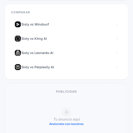
COMPARAR
Sixty
vs
Windsurf
Sixty
vs
Kling AI
Sixty
vs
Leonardo.Ai
Sixty
vs
Perplexity AI
PUBLICIDAD
Tu anuncio aquí
Anúnciate con nosotros