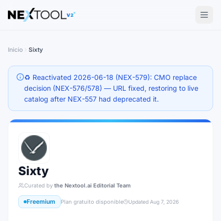
The AI tools directory — Find the Best AI Tools
V2
Inicio
Sixty
♻️ Reactivated 2026-06-18 (NEX-579): CMO replace
decision (NEX-576/578) — URL fixed, restoring to live
catalog after NEX-557 had deprecated it.
Sixty
Curated by
the Nextool.ai Editorial Team
Freemium
Plan gratuito disponible
Updated
Aug 7, 2026