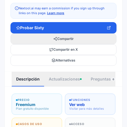
Nextool.ai may earn a commission if you sign up through
links on this page.
Learn more
Probar
Sixty
Compartir
Compartir en X
Alternativas
Descripción
Actualizaciones
Preguntas
I
6
PRECIO
FUNCIONES
Freemium
Ver web
Plan gratuito disponible
Visitar para más detalles
CASOS DE USO
ACCESO