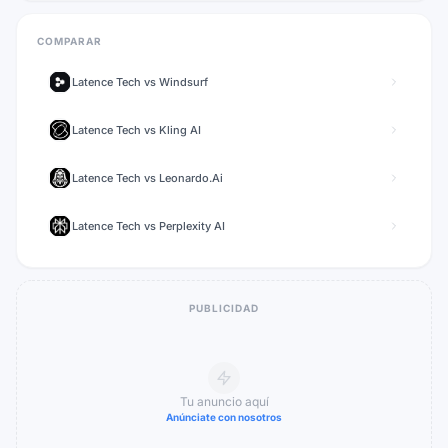
COMPARAR
Latence Tech
vs
Windsurf
Latence Tech
vs
Kling AI
Latence Tech
vs
Leonardo.Ai
Latence Tech
vs
Perplexity AI
PUBLICIDAD
Tu anuncio aquí
Anúnciate con nosotros