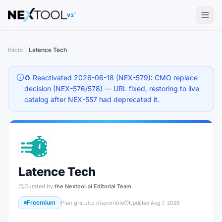
The AI tools directory — Find the Best AI Tools
V2
Inicio
Latence Tech
♻️ Reactivated 2026-06-18 (NEX-579): CMO replace
decision (NEX-576/578) — URL fixed, restoring to live
catalog after NEX-557 had deprecated it.
Latence Tech
Curated by
the Nextool.ai Editorial Team
Freemium
Plan gratuito disponible
Updated
Aug 7, 2026