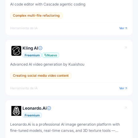
AI code editor with Cascade agentic coding
Complex multi-file refactoring
Herramienta de IA
Ver
Kling AI
Freemium
Nuevo
Advanced AI video generation by Kuaishou
Creating social media video content
Herramienta de IA
Ver
Leonardo.Ai
Freemium
Leonardo.Ai is a professional AI image generation platform with
fine-tuned models, real-time canvas, and 3D texture tools —
designed for game developers, artists, and professional creative