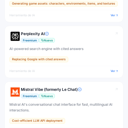
Generating game assets: characters, environments, items, and textures
production.
Herramienta de IA
Ver
Perplexity AI
Freemium
Nuevo
AI-powered search engine with cited answers
Replacing Google with cited answers
Herramienta de IA
Ver
Mistral Vibe (formerly Le Chat)
Freemium
Nuevo
Mistral AI's conversational chat interface for fast, multilingual AI
interactions.
Cost-efficient LLM API deployment