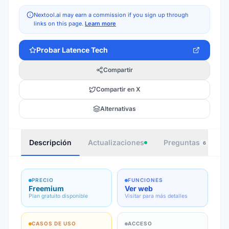
Nextool.ai may earn a commission if you sign up through
links on this page.
Learn more
Probar
Latence Tech
Compartir
Compartir en X
Alternativas
Descripción
Actualizaciones
Preguntas
I
6
PRECIO
FUNCIONES
Freemium
Ver web
Plan gratuito disponible
Visitar para más detalles
CASOS DE USO
ACCESO