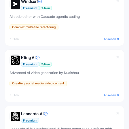
Windsurf
Freemium
Neu
AI code editor with Cascade agentic coding
Complex multi-file refactoring
KI-Tool
Ansehen
Kling AI
Freemium
Neu
Advanced AI video generation by Kuaishou
Creating social media video content
KI-Tool
Ansehen
Leonardo.Ai
Freemium
Leonardo.Ai is a professional AI image generation platform with