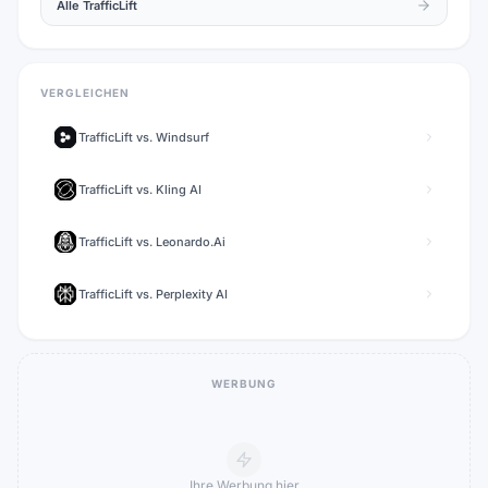
Alle
TrafficLift
VERGLEICHEN
TrafficLift
vs.
Windsurf
TrafficLift
vs.
Kling AI
TrafficLift
vs.
Leonardo.Ai
TrafficLift
vs.
Perplexity AI
WERBUNG
Ihre Werbung hier