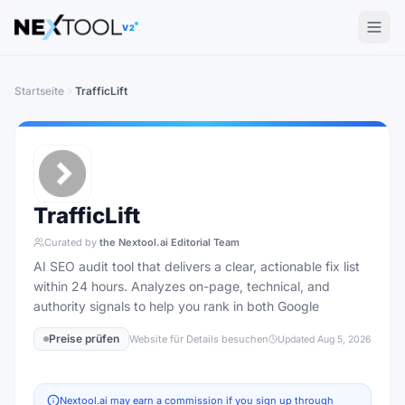
The AI tools directory — Find the Best AI Tools
V2
Startseite
TrafficLift
TrafficLift
Curated by
the Nextool.ai Editorial Team
AI SEO audit tool that delivers a clear, actionable fix list
within 24 hours. Analyzes on-page, technical, and
authority signals to help you rank in both Google
Preise prüfen
Website für Details besuchen
Updated
Aug 5, 2026
Nextool.ai may earn a commission if you sign up through