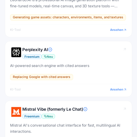
fine-tuned models, real-time canvas, and 3D texture tools —
designed for game developers, artists, and professional creative
Generating game assets: characters, environments, items, and textures
production.
KI-Tool
Ansehen
Perplexity AI
Freemium
Neu
AI-powered search engine with cited answers
Replacing Google with cited answers
KI-Tool
Ansehen
Mistral Vibe (formerly Le Chat)
Freemium
Neu
Mistral AI's conversational chat interface for fast, multilingual AI
interactions.