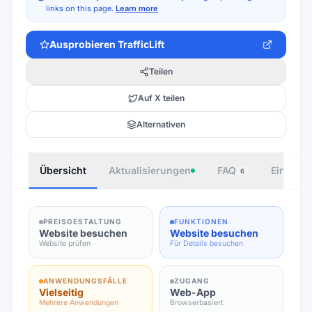
links on this page.
Learn more
Ausprobieren
TrafficLift
Teilen
Auf X teilen
Alternativen
Übersicht
Aktualisierungen
FAQ
Einbette
6
PREISGESTALTUNG
FUNKTIONEN
Website besuchen
Website besuchen
Website prüfen
Für Details besuchen
ANWENDUNGSFÄLLE
ZUGANG
Vielseitig
Web-App
Mehrere Anwendungen
Browserbasiert