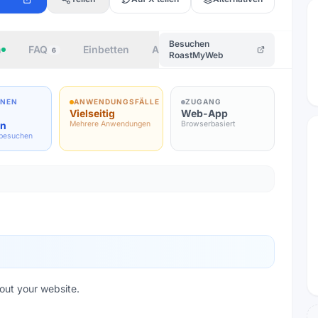
Besuchen
n
FAQ
Einbetten
Autor
6
RoastMyWeb
ONEN
ANWENDUNGSFÄLLE
ZUGANG
Vielseitig
Web-App
en
Mehrere Anwendungen
Browserbasiert
 besuchen
out your website.