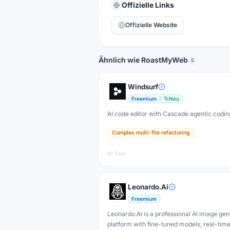
Offizielle Links
Offizielle Website
Ähnlich wie RoastMyWeb
5
Windsurf
Freemium
Neu
AI code editor with Cascade agentic codin
Complex multi-file refactoring
KI-Tool
Leonardo.Ai
Freemium
Leonardo.Ai is a professional AI image gen
platform with fine-tuned models, real-tim