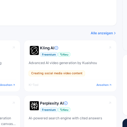
Alle anzeigen
Kling AI
Freemium
Neu
g
Advanced AI video generation by Kuaishou
Creating social media video content
Ansehen
KI-Tool
Ansehen
Perplexity AI
Freemium
Neu
eration
AI-powered search engine with cited answers
e canvas,