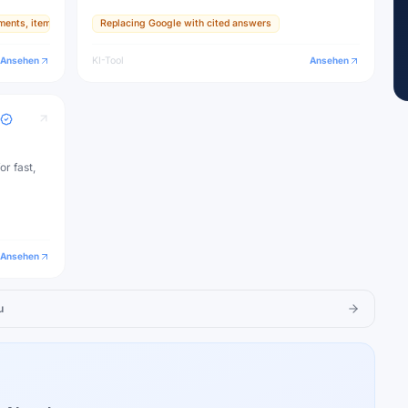
ments, items, and textures
Replacing Google with cited answers
ive
Ansehen
KI-Tool
Ansehen
or fast,
Ansehen
u