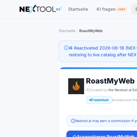
The AI tools directory — Find the Best AI Tools
Startseite
KI fragen
V2
HOT
Startseite
RoastMyWeb
♻️ Reactivated 2026-06-18 (NEX-
restoring to live catalog after NE
RoastMyWeb
Curated by
the Nextool.ai Ed
Freemium
Kostenloser Pl
Nextool.ai may earn a commission if y
Ausprobieren
RoastMyWeb