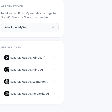
ALTERNATIVEN
Nicht sicher,
RoastMyWeb
das Richtige für
Sie ist? Ähnliche Tools durchsuchen.
Alle
RoastMyWeb
VERGLEICHEN
RoastMyWeb
vs.
Windsurf
RoastMyWeb
vs.
Kling AI
RoastMyWeb
vs.
Leonardo.Ai
RoastMyWeb
vs.
Perplexity AI