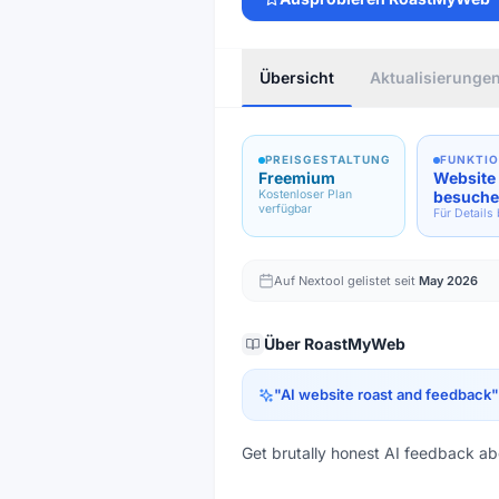
Übersicht
Aktualisierunge
PREISGESTALTUNG
FUNKTI
Freemium
Website
Kostenloser Plan
besuch
verfügbar
Für Details
Auf Nextool gelistet seit
May 2026
Über
RoastMyWeb
"
AI website roast and feedback
"
Get brutally honest AI feedback ab