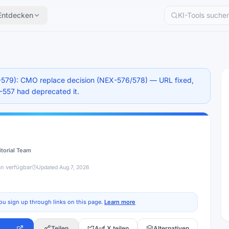
Entdecken
579): CMO replace decision (NEX-576/578) — URL fixed,
X-557 had deprecated it.
itorial Team
an verfügbar
Updated
Aug 7, 2026
ou sign up through links on this page.
Learn more
Teilen
Auf X teilen
Alternativen