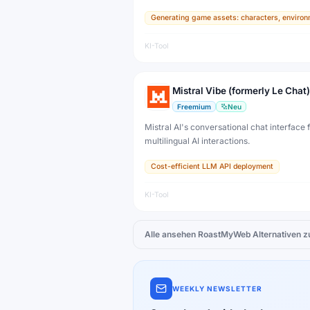
and 3D texture tools — designed for game
Generating game assets: characters, environ
developers, artists, and professional creat
production.
KI-Tool
Mistral Vibe (formerly Le Chat)
Freemium
Neu
Mistral AI's conversational chat interface f
multilingual AI interactions.
Cost-efficient LLM API deployment
KI-Tool
Alle ansehen
RoastMyWeb
Alternativen z
WEEKLY NEWSLETTER