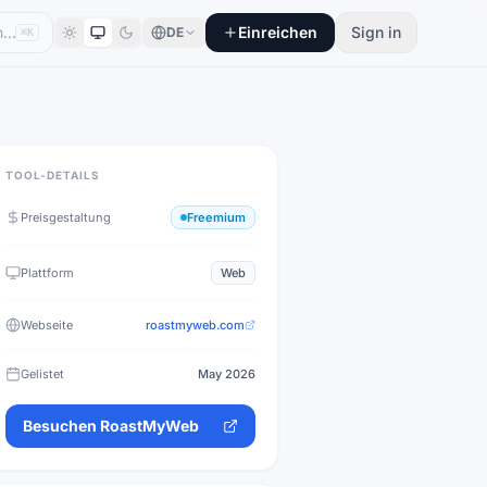
Einreichen
Sign in
DE
⌘K
TOOL-DETAILS
Preisgestaltung
Freemium
Plattform
Web
Webseite
roastmyweb.com
Gelistet
May 2026
Besuchen
RoastMyWeb