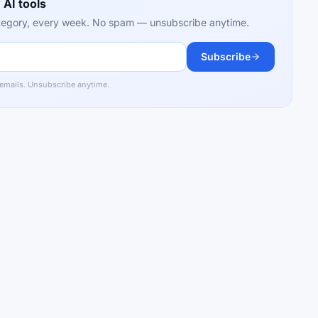
 AI tools
category, every week. No spam — unsubscribe anytime.
Subscribe
 emails. Unsubscribe anytime.