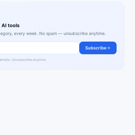
 AI tools
category, every week. No spam — unsubscribe anytime.
Subscribe
 emails. Unsubscribe anytime.