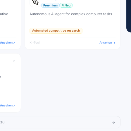
Freemium
Neu
eative
Autonomous AI agent for complex computer tasks
Automated competitive research
Ansehen
KI-Tool
Ansehen
c
Ansehen
 zu