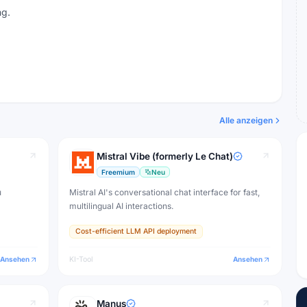
ng.
Alle anzeigen
Mistral Vibe (formerly Le Chat)
Freemium
Neu
u
Mistral AI's conversational chat interface for fast,
multilingual AI interactions.
Cost-efficient LLM API deployment
Ansehen
KI-Tool
Ansehen
Manus