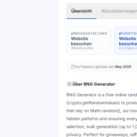
Übersicht
Aktualisierunge
PREISGESTALTUNG
FUNKTI
Website
Website
besuchen
besuch
Website prüfen
Für Details
Auf Nextool gelistet seit
May 2026
Über
RNG Generator
RNG Generator is a free online ra
(crypto.getRandomValues) to produc
that rely on Math.random(), our to
hidden patterns and ensuring every
selection, bulk generation (up to 
privacy. Perfect for giveaways, raff