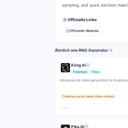
sampling, and quick decision maki
Offizielle Links
Offizielle Website
Ähnlich wie RNG Generator
5
Kling AI
Freemium
Neu
Advanced AI video generation by Kuaisho
Creating social media video content
KI-Tool
Pika AI