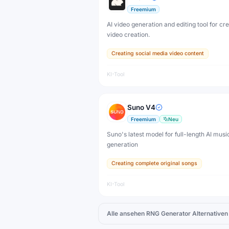
Freemium
AI video generation and editing tool for cr
video creation.
Creating social media video content
KI-Tool
Suno V4
Freemium
Neu
Suno's latest model for full-length AI musi
generation
Creating complete original songs
KI-Tool
Alle ansehen
RNG Generator
Alternativen