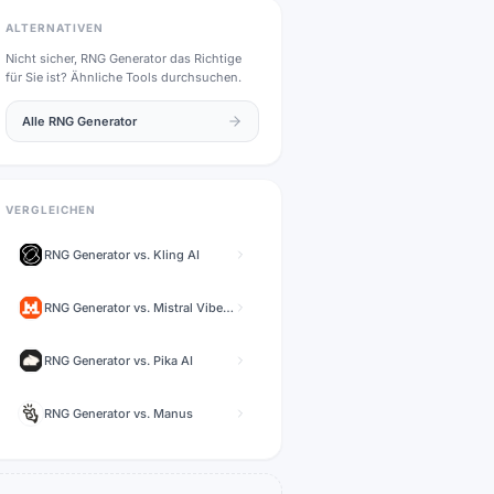
ALTERNATIVEN
Nicht sicher,
RNG Generator
das Richtige
für Sie ist? Ähnliche Tools durchsuchen.
Alle
RNG Generator
VERGLEICHEN
RNG Generator
vs.
Kling AI
RNG Generator
vs.
Mistral Vibe (formerly Le Chat)
RNG Generator
vs.
Pika AI
RNG Generator
vs.
Manus