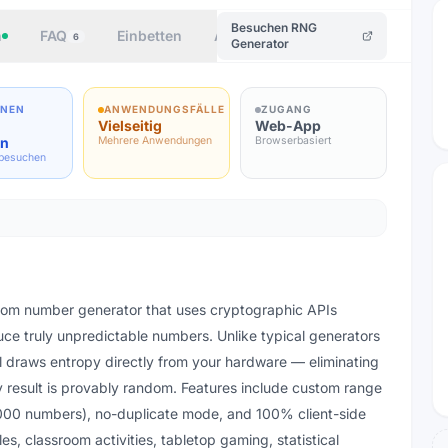
Besuchen
RNG
n
FAQ
Einbetten
Autor
6
Generator
ONEN
ANWENDUNGSFÄLLE
ZUGANG
Vielseitig
Web-App
en
Mehrere Anwendungen
Browserbasiert
 besuchen
ndom number generator that uses cryptographic APIs
e truly unpredictable numbers. Unlike typical generators
ol draws entropy directly from your hardware — eliminating
 result is provably random. Features include custom range
1,000 numbers), no-duplicate mode, and 100% client-side
les, classroom activities, tabletop gaming, statistical