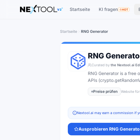
The AI tools directory — Find the Best AI Tools
Startseite
KI fragen
V2
HOT
Startseite
RNG Generator
RNG Generato
Curated by
the Nextool.ai Ed
RNG Generator is a free 
APIs (crypto.getRandomVa
Preise prüfen
Website für
Nextool.ai may earn a commission if y
Ausprobieren
RNG Generato