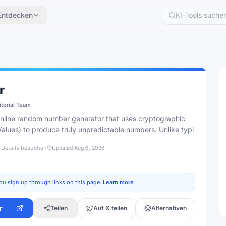
Entdecken
r
itorial Team
online random number generator that uses cryptographic
lues) to produce truly unpredictable numbers. Unlike typi
 Details besuchen
Updated
Aug 6, 2026
ou sign up through links on this page.
Learn more
r
Teilen
Auf X teilen
Alternativen