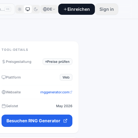
Einreichen
Sign in
DE
⌘K
TOOL-DETAILS
Preisgestaltung
Preise prüfen
Plattform
Web
Webseite
rnggenerator.com
Gelistet
May 2026
Besuchen
RNG Generator