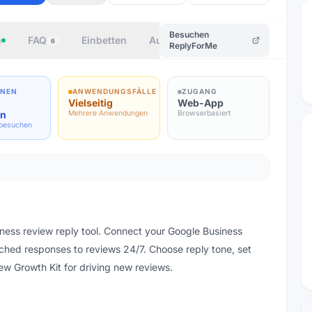
Besuchen
n
FAQ
Einbetten
Autor
6
ReplyForMe
ONEN
ANWENDUNGSFÄLLE
ZUGANG
Vielseitig
Web-App
en
Mehrere Anwendungen
Browserbasiert
 besuchen
ess review reply tool. Connect your Google Business
ched responses to reviews 24/7. Choose reply tone, set
ew Growth Kit for driving new reviews.