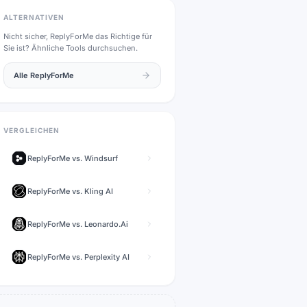
ALTERNATIVEN
Nicht sicher,
ReplyForMe
das Richtige für
Sie ist? Ähnliche Tools durchsuchen.
Alle
ReplyForMe
VERGLEICHEN
ReplyForMe
vs.
Windsurf
ReplyForMe
vs.
Kling AI
ReplyForMe
vs.
Leonardo.Ai
ReplyForMe
vs.
Perplexity AI