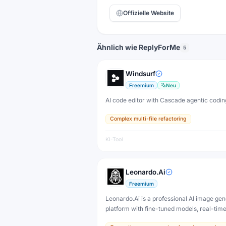
Offizielle Website
Ähnlich wie ReplyForMe
5
Windsurf
Freemium
Neu
AI code editor with Cascade agentic codin
Complex multi-file refactoring
KI-Tool
Leonardo.Ai
Freemium
Leonardo.Ai is a professional AI image gen
platform with fine-tuned models, real-tim
and 3D texture tools — designed for game