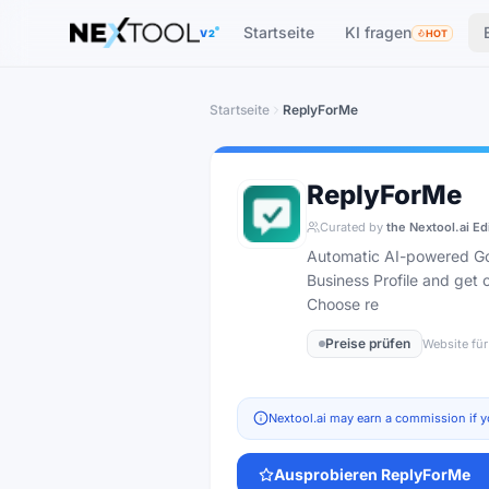
The AI tools directory — Find the Best AI Tools
Startseite
KI fragen
V2
HOT
Startseite
ReplyForMe
ReplyForMe
Curated by
the Nextool.ai Ed
Automatic AI-powered Goo
Business Profile and get
Choose re
Preise prüfen
Website für
Nextool.ai may earn a commission if y
Ausprobieren
ReplyForMe