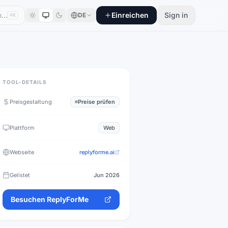
Einreichen
Sign in
DE
⌘K
TOOL-DETAILS
Preisgestaltung
Preise prüfen
Plattform
Web
Webseite
replyforme.ai
Gelistet
Jun 2026
Besuchen
ReplyForMe