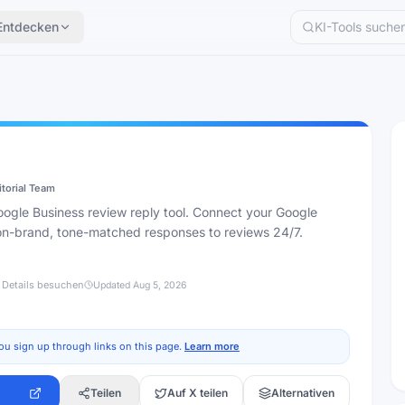
Entdecken
itorial Team
gle Business review reply tool. Connect your Google
 on-brand, tone-matched responses to reviews 24/7.
 Details besuchen
Updated
Aug 5, 2026
ou sign up through links on this page.
Learn more
Teilen
Auf X teilen
Alternativen