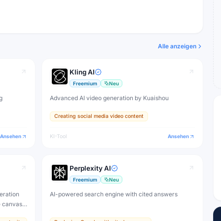
Alle anzeigen
Kling AI
Freemium
Neu
g
Advanced AI video generation by Kuaishou
Creating social media video content
Ansehen
KI-Tool
Ansehen
Perplexity AI
Freemium
Neu
eration
AI-powered search engine with cited answers
e canvas,