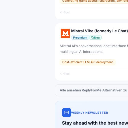
Generating game assets: characters, environ
developers, artists, and professional creat
production.
KI-Tool
Mistral Vibe (formerly Le Chat)
Freemium
Neu
Mistral AI's conversational chat interface f
multilingual AI interactions.
Cost-efficient LLM API deployment
KI-Tool
Alle ansehen
ReplyForMe
Alternativen zu
WEEKLY NEWSLETTER
Stay ahead with the best new