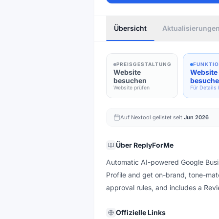
Übersicht
Aktualisierunge
PREISGESTALTUNG
FUNKTI
Website
Website
besuchen
besuch
Website prüfen
Für Details
Auf Nextool gelistet seit
Jun 2026
Über
ReplyForMe
Automatic AI-powered Google Busin
Profile and get on-brand, tone-mat
approval rules, and includes a Revi
Offizielle Links