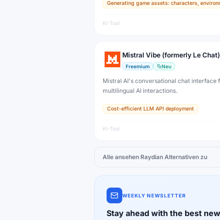
Generating game assets: characters, environ
developers, artists, and professional creat
production.
KI-Tool
Mistral Vibe (formerly Le Chat)
Freemium
Neu
Mistral AI's conversational chat interface f
multilingual AI interactions.
Cost-efficient LLM API deployment
KI-Tool
Alle ansehen
Raydian
Alternativen zu
WEEKLY NEWSLETTER
Stay ahead with the best new