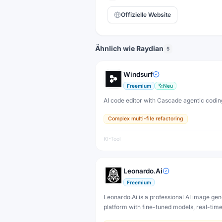
Offizielle Website
Ähnlich wie Raydian
5
Windsurf
Freemium
Neu
AI code editor with Cascade agentic codin
Complex multi-file refactoring
KI-Tool
Leonardo.Ai
Freemium
Leonardo.Ai is a professional AI image gen
platform with fine-tuned models, real-tim
and 3D texture tools — designed for game