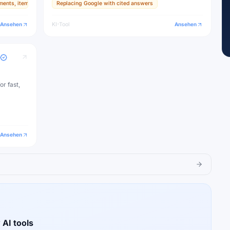
ments, items, and textures
Replacing Google with cited answers
ive
Ansehen
KI-Tool
Ansehen
or fast,
Ansehen
 AI tools