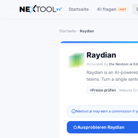
The AI tools directory — Find the Best AI Tools
Startseite
KI fragen
V2
HOT
Startseite
Raydian
Raydian
Curated by
the Nextool.ai Ed
Raydian is an AI-powered
teams. Turn a single sent
Preise prüfen
Website für
Nextool.ai may earn a commission if y
Ausprobieren
Raydian