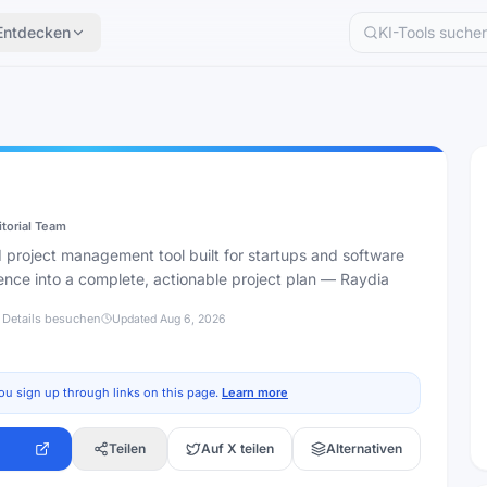
Entdecken
itorial Team
 project management tool built for startups and software
ence into a complete, actionable project plan — Raydia
 Details besuchen
Updated
Aug 6, 2026
ou sign up through links on this page.
Learn more
Teilen
Auf X teilen
Alternativen