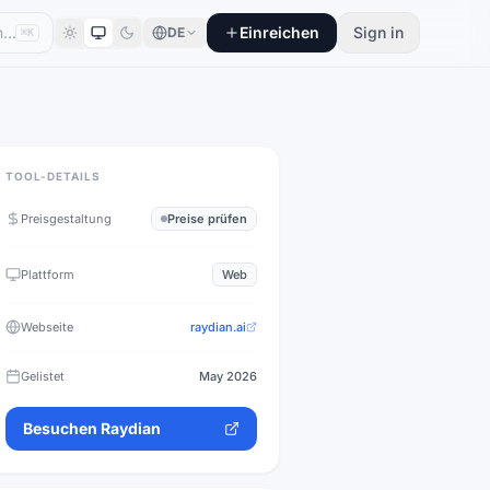
Einreichen
Sign in
DE
⌘K
TOOL-DETAILS
Preisgestaltung
Preise prüfen
Plattform
Web
Webseite
raydian.ai
Gelistet
May 2026
Besuchen
Raydian