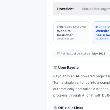
Übersicht
Aktualisierunge
PREISGESTALTUNG
FUNKTI
Website
Website
besuchen
besuch
Website prüfen
Für Details
Auf Nextool gelistet seit
May 2026
Über
Raydian
Raydian is an AI-powered project m
Turn a single sentence into a compl
automatically and builds a Kanban
progress through AI chat with built
Offizielle Links