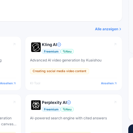
Alle anzeigen
Kling AI
Freemium
Neu
g
Advanced AI video generation by Kuaishou
Creating social media video content
Ansehen
KI-Tool
Ansehen
Perplexity AI
Freemium
Neu
eration
AI-powered search engine with cited answers
e canvas,