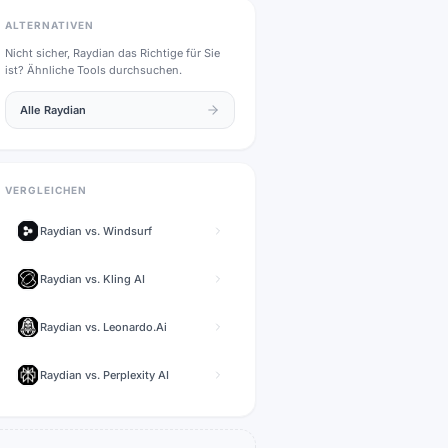
ALTERNATIVEN
Nicht sicher,
Raydian
das Richtige für Sie
ist? Ähnliche Tools durchsuchen.
Alle
Raydian
VERGLEICHEN
Raydian
vs.
Windsurf
Raydian
vs.
Kling AI
Raydian
vs.
Leonardo.Ai
Raydian
vs.
Perplexity AI