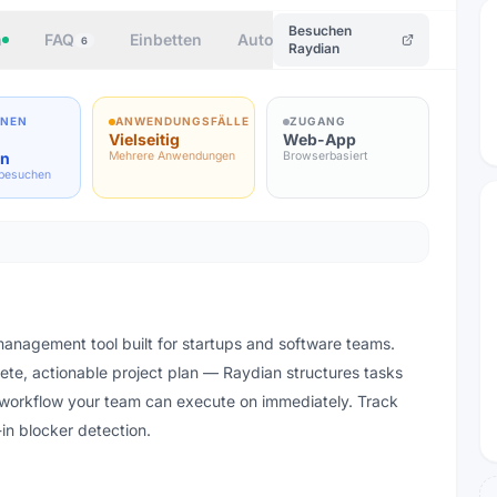
Besuchen
n
FAQ
Einbetten
Autor
6
Raydian
ONEN
ANWENDUNGSFÄLLE
ZUGANG
Vielseitig
Web-App
en
Mehrere Anwendungen
Browserbasiert
 besuchen
anagement tool built for startups and software teams.
ete, actionable project plan — Raydian structures tasks
 workflow your team can execute on immediately. Track
-in blocker detection.