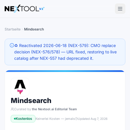
The AI tools directory — Find the Best AI Tools
V2
Startseite
Mindsearch
♻️ Reactivated 2026-06-18 (NEX-579): CMO replace
decision (NEX-576/578) — URL fixed, restoring to live
catalog after NEX-557 had deprecated it.
Mindsearch
Curated by
the Nextool.ai Editorial Team
Kostenlos
Keinerlei Kosten — jemals
Updated
Aug 7, 2026