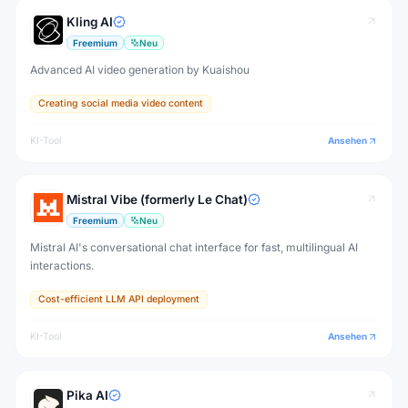
Kling AI
Freemium
Neu
Advanced AI video generation by Kuaishou
Creating social media video content
KI-Tool
Ansehen
Mistral Vibe (formerly Le Chat)
Freemium
Neu
Mistral AI's conversational chat interface for fast, multilingual AI
interactions.
Cost-efficient LLM API deployment
KI-Tool
Ansehen
Pika AI