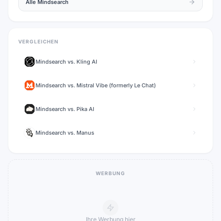
Alle
Mindsearch
VERGLEICHEN
Mindsearch
vs.
Kling AI
Mindsearch
vs.
Mistral Vibe (formerly Le Chat)
Mindsearch
vs.
Pika AI
Mindsearch
vs.
Manus
WERBUNG
Ihre Werbung hier