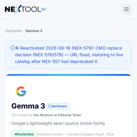
The AI tools directory — Find the Best AI Tools
V2
Startseite
Gemma 3
♻️ Reactivated 2026-06-18 (NEX-579): CMO replace
decision (NEX-576/578) — URL fixed, restoring to live
catalog after NEX-557 had deprecated it.
Gemma 3
Verifiziert
Curated by
the Nextool.ai Editorial Team
Google's lightweight open-source model family
Kostenlos
Keinerlei Kosten — jemals
Updated
Aug 6, 2026