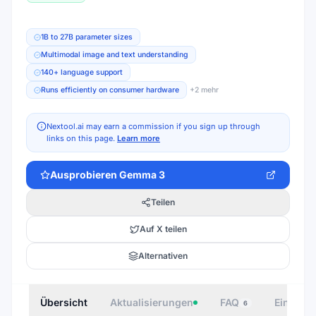
1B to 27B parameter sizes
Multimodal image and text understanding
140+ language support
Runs efficiently on consumer hardware
+
2
mehr
Nextool.ai may earn a commission if you sign up through
links on this page.
Learn more
Ausprobieren
Gemma 3
Teilen
Auf X teilen
Alternativen
Übersicht
Aktualisierungen
FAQ
Einbette
6