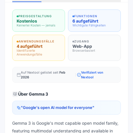
PREISGESTALTUNG
FUNKTIONEN
Kostenlos
6 aufgeführt
Keinerlei Kosten — jemals
Wichtigste Fähigkeiten
ANWENDUNGSFÄLLE
ZUGANG
4 aufgeführt
Web-App
Identifizierte
Browserbasiert
Anwendungsfälle
Auf Nextool gelistet seit
Feb
Verifiziert von
2026
Nextool
Über
Gemma 3
"
Google's open AI model for everyone
"
Gemma 3 is Google's most capable open model family,
featuring multimodal understanding and available in