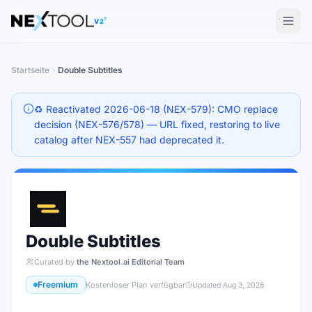
The AI tools directory — Find the Best AI Tools
V2
Startseite
Double Subtitles
♻️ Reactivated 2026-06-18 (NEX-579): CMO replace
decision (NEX-576/578) — URL fixed, restoring to live
catalog after NEX-557 had deprecated it.
Double Subtitles
Curated by
the Nextool.ai Editorial Team
Freemium
Kostenloser Plan verfügbar
Updated
Aug 3, 2026