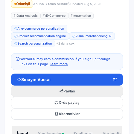
Ödənişli
Abunəlik tələb olunur
Updated
Aug 5, 2026
Data Analysis
E-Commerce
Automation
AI e-commerce personalization
Product recommendation engine
Visual merchandising AI
Search personalization
+
2
daha çox
Nextool.ai may earn a commission if you sign up through
links on this page.
Learn more
Sınayın
Vue.ai
Paylaş
X-də paylaş
Alternativlər
İcmal
Yeniləmələr
Suallar
Yerləşdir
M
6