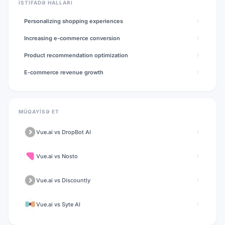
İSTIFADƏ HALLARI
Personalizing shopping experiences
Increasing e-commerce conversion
Product recommendation optimization
E-commerce revenue growth
MÜQAYISƏ ET
Vue.ai
vs
DropBot AI
Vue.ai
vs
Nosto
Vue.ai
vs
Discountly
Vue.ai
vs
Syte AI