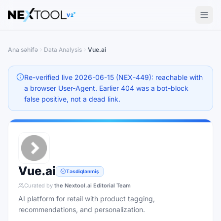
The AI tools directory — Find the Best AI Tools
V2
Ana səhifə
Data Analysis
Vue.ai
Re-verified live 2026-06-15 (NEX-449): reachable with
a browser User-Agent. Earlier 404 was a bot-block
false positive, not a dead link.
Vue.ai
Təsdiqlənmiş
Curated by
the Nextool.ai Editorial Team
AI platform for retail with product tagging,
recommendations, and personalization.