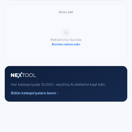
REKLAM
Reklamınız burada
Bizimlə reklam edin
Hər kateqoriyada 10.000+ seçilmiş AI alətlərini kəşf edin.
Bütün kateqoriyalara baxın