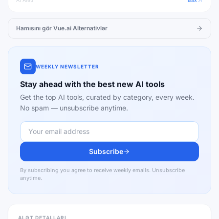
AI Aləti
Bax
Hamısını gör
Vue.ai
Alternativlər
WEEKLY NEWSLETTER
Stay ahead with the best new AI tools
Get the top AI tools, curated by category, every week.
No spam — unsubscribe anytime.
Subscribe
By subscribing you agree to receive weekly emails. Unsubscribe
anytime.
ALƏT DETALLARI