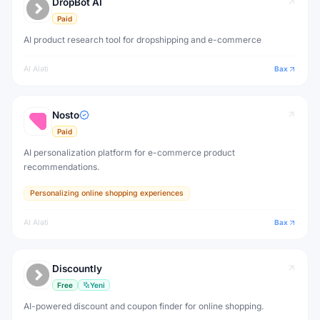
DropBot AI
Paid
AI product research tool for dropshipping and e-commerce
AI Aləti
Bax
Nosto
Paid
AI personalization platform for e-commerce product
recommendations.
Personalizing online shopping experiences
AI Aləti
Bax
Discountly
Free
Yeni
AI-powered discount and coupon finder for online shopping.