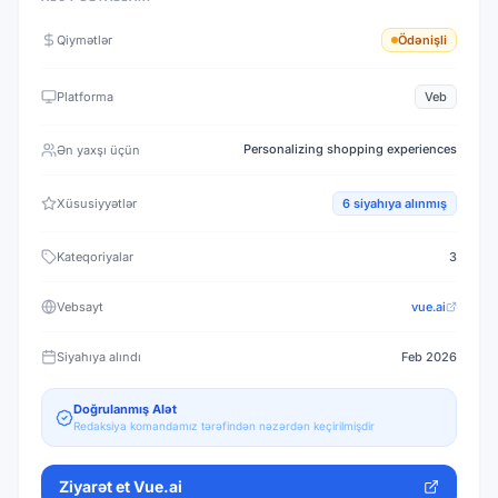
Qiymətlər
Ödənişli
Platforma
Veb
Personalizing shopping experiences
Ən yaxşı üçün
Xüsusiyyətlər
6
siyahıya alınmış
Kateqoriyalar
3
Vebsayt
vue.ai
Siyahıya alındı
Feb 2026
Doğrulanmış Alət
Redaksiya komandamız tərəfindən nəzərdən keçirilmişdir
Ziyarət et
Vue.ai