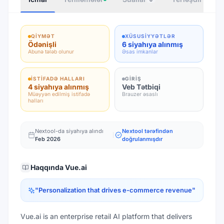
QIYMƏT
XÜSUSIYYƏTLƏR
Ödənişli
6 siyahıya alınmış
Abunə tələb olunur
Əsas imkanlar
İSTIFADƏ HALLARI
GIRIŞ
4 siyahıya alınmış
Veb Tətbiqi
Müəyyən edilmiş istifadə
Brauzer əsaslı
halları
Nextool-da siyahıya alındı
Nextool tərəfindən
Feb 2026
doğrulanmışdır
Haqqında
Vue.ai
"
Personalization that drives e-commerce revenue
"
Vue.ai is an enterprise retail AI platform that delivers