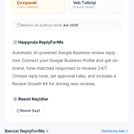
Çoxşaxəli
Veb Tətbiqi
Çoxlu tətbiqlər
Brauzer əsaslı
Nextool-da siyahıya alındı
Jun 2026
Haqqında
ReplyForMe
Automatic AI-powered Google Business review reply
tool. Connect your Google Business Profile and get on-
brand, tone-matched responses to reviews 24/7.
Choose reply tone, set approval rules, and includes a
Review Growth Kit for driving new reviews.
Rəsmi Keçidlər
Rəsmi Sayt
Bənzər ReplyForMe
Hamısına bax
5