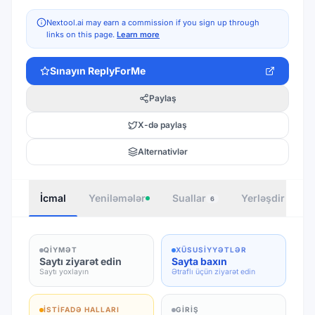
Nextool.ai may earn a commission if you sign up through
links on this page.
Learn more
Sınayın
ReplyForMe
Paylaş
X-də paylaş
Alternativlər
İcmal
Yeniləmələr
Suallar
Yerləşdir
M
6
QIYMƏT
XÜSUSIYYƏTLƏR
Saytı ziyarət edin
Sayta baxın
Saytı yoxlayın
Ətraflı üçün ziyarət edin
İSTIFADƏ HALLARI
GIRIŞ