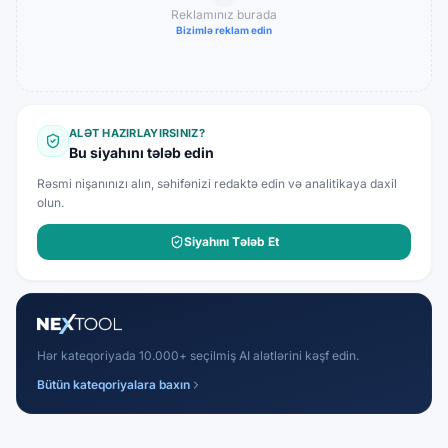
Reklamınız burada
Bizimlə reklam edin
ALƏT HAZIRLAYIRSINIZ?
Bu siyahını tələb edin
Rəsmi nişanınızı alın, səhifənizi redaktə edin və analitikaya daxil
olun.
Siyahını Tələb Et
Hər kateqoriyada 10.000+ seçilmiş AI alətlərini kəşf edin.
Bütün kateqoriyalara baxın