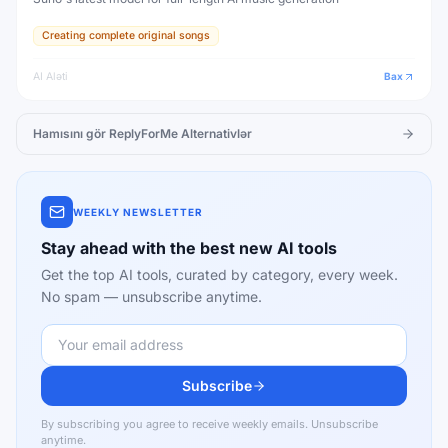
Creating complete original songs
AI Aləti
Bax
Hamısını gör
ReplyForMe
Alternativlər
WEEKLY NEWSLETTER
Stay ahead with the best new AI tools
Get the top AI tools, curated by category, every week.
No spam — unsubscribe anytime.
Subscribe
By subscribing you agree to receive weekly emails. Unsubscribe
anytime.