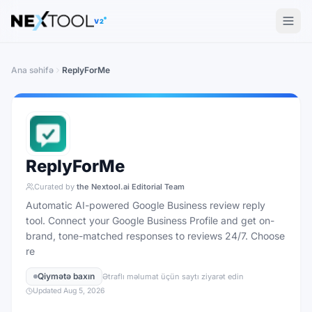
The AI tools directory — Find the Best AI Tools
V2
Ana səhifə
ReplyForMe
ReplyForMe
Curated by
the Nextool.ai Editorial Team
Automatic AI-powered Google Business review reply
tool. Connect your Google Business Profile and get on-
brand, tone-matched responses to reviews 24/7. Choose
re
Qiymətə baxın
Ətraflı məlumat üçün saytı ziyarət edin
Updated
Aug 5, 2026