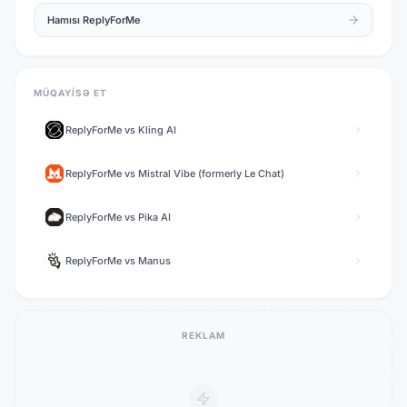
Hamısı
ReplyForMe
MÜQAYISƏ ET
ReplyForMe
vs
Kling AI
ReplyForMe
vs
Mistral Vibe (formerly Le Chat)
ReplyForMe
vs
Pika AI
ReplyForMe
vs
Manus
REKLAM