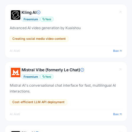
Kling AI
Freemium
Yeni
Advanced AI video generation by Kuaishou
Creating social media video content
AI Aləti
Bax
Mistral Vibe (formerly Le Chat)
Freemium
Yeni
Mistral AI's conversational chat interface for fast, multilingual AI
interactions.
Cost-efficient LLM API deployment
AI Aləti
Bax