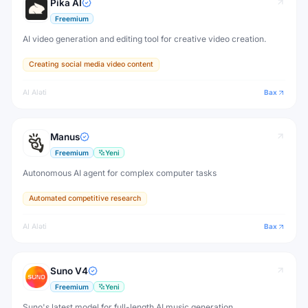
Pika AI
Freemium
AI video generation and editing tool for creative video creation.
Creating social media video content
AI Aləti
Bax
Manus
Freemium
Yeni
Autonomous AI agent for complex computer tasks
Automated competitive research
AI Aləti
Bax
Suno V4
Freemium
Yeni
Suno's latest model for full-length AI music generation