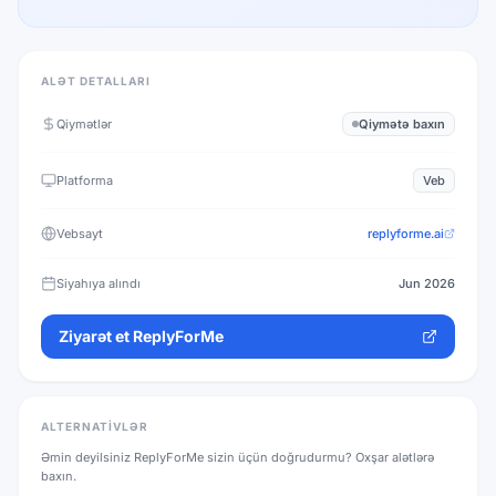
ALƏT DETALLARI
Qiymətlər
Qiymətə baxın
Platforma
Veb
Vebsayt
replyforme.ai
Siyahıya alındı
Jun 2026
Ziyarət et
ReplyForMe
ALTERNATIVLƏR
Əmin deyilsiniz
ReplyForMe
sizin üçün doğrudurmu? Oxşar alətlərə
baxın.