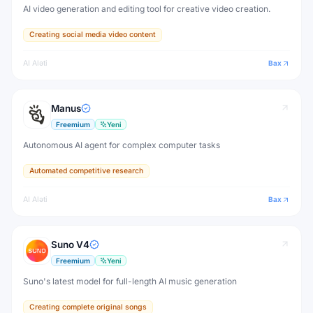
AI video generation and editing tool for creative video creation.
Creating social media video content
AI Aləti
Bax
Manus
Freemium
Yeni
Autonomous AI agent for complex computer tasks
Automated competitive research
AI Aləti
Bax
Suno V4
Freemium
Yeni
Suno's latest model for full-length AI music generation
Creating complete original songs