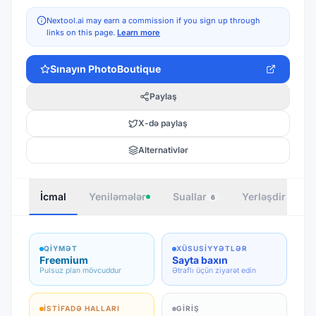
Nextool.ai may earn a commission if you sign up through
links on this page.
Learn more
Sınayın
PhotoBoutique
Paylaş
X-də paylaş
Alternativlər
İcmal
Yeniləmələr
Suallar
Yerləşdir
M
6
QIYMƏT
XÜSUSIYYƏTLƏR
Freemium
Sayta baxın
Pulsuz plan mövcuddur
Ətraflı üçün ziyarət edin
İSTIFADƏ HALLARI
GIRIŞ