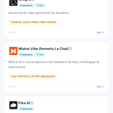
Freemium
Yeni
Advanced AI video generation by Kuaishou
Creating social media video content
AI Aləti
Bax
Mistral Vibe (formerly Le Chat)
Freemium
Yeni
Mistral AI's conversational chat interface for fast, multilingual AI
interactions.
Cost-efficient LLM API deployment
AI Aləti
Bax
Pika AI
Freemium