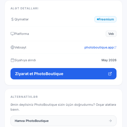
ALƏT DETALLARI
Qiymətlər
Freemium
Platforma
Veb
Vebsayt
photoboutique.app
Siyahıya alındı
May 2026
Ziyarət et
PhotoBoutique
ALTERNATIVLƏR
Əmin deyilsiniz
PhotoBoutique
sizin üçün doğrudurmu? Oxşar alətlərə
baxın.
Hamısı
PhotoBoutique