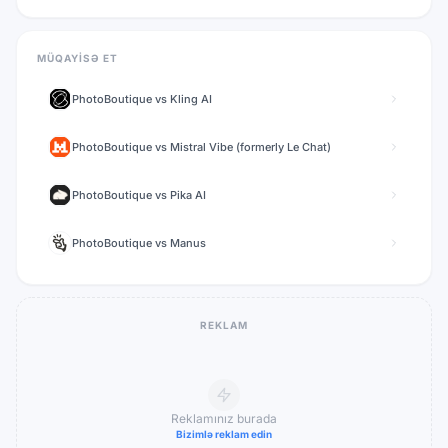
MÜQAYISƏ ET
PhotoBoutique
vs
Kling AI
PhotoBoutique
vs
Mistral Vibe (formerly Le Chat)
PhotoBoutique
vs
Pika AI
PhotoBoutique
vs
Manus
REKLAM
Reklamınız burada
Bizimlə reklam edin