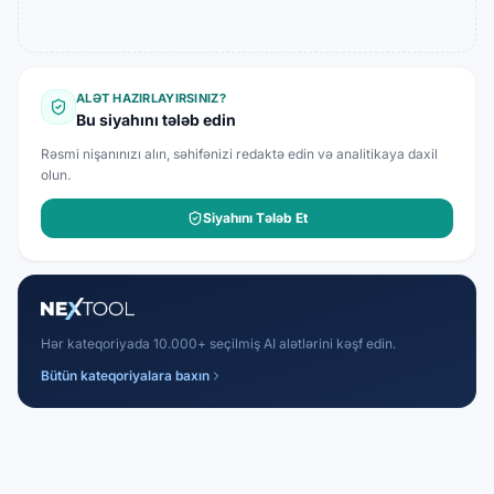
ALƏT HAZIRLAYIRSINIZ?
Bu siyahını tələb edin
Rəsmi nişanınızı alın, səhifənizi redaktə edin və analitikaya daxil
olun.
Siyahını Tələb Et
Hər kateqoriyada 10.000+ seçilmiş AI alətlərini kəşf edin.
Bütün kateqoriyalara baxın