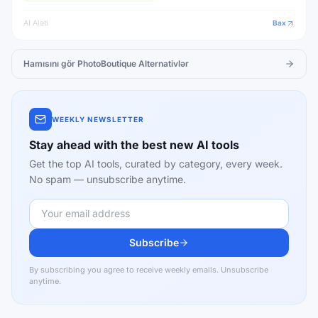
AI Aləti
Bax
Hamısını gör
PhotoBoutique
Alternativlər
WEEKLY NEWSLETTER
Stay ahead with the best new AI tools
Get the top AI tools, curated by category, every week.
No spam — unsubscribe anytime.
Subscribe
By subscribing you agree to receive weekly emails. Unsubscribe
anytime.