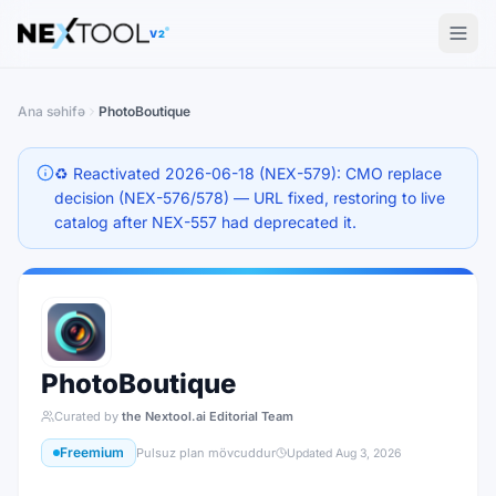
The AI tools directory — Find the Best AI Tools
V2
Ana səhifə
PhotoBoutique
♻️ Reactivated 2026-06-18 (NEX-579): CMO replace
decision (NEX-576/578) — URL fixed, restoring to live
catalog after NEX-557 had deprecated it.
PhotoBoutique
Curated by
the Nextool.ai Editorial Team
Freemium
Pulsuz plan mövcuddur
Updated
Aug 3, 2026