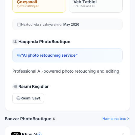
Çoxşaxəli
Veb Tətbiqi
Çoxlu tətbiqlər
Brauzer əsaslı
Nextool-da siyahıya alındı
May 2026
Haqqında
PhotoBoutique
"
AI photo retouching service
"
Professional AI-powered photo retouching and editing.
Rəsmi Keçidlər
Rəsmi Sayt
Bənzər PhotoBoutique
Hamısına bax
5
Kling AI