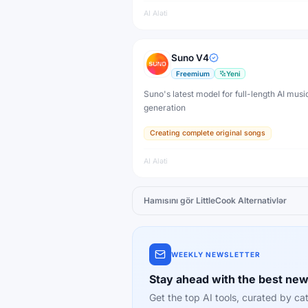
AI Aləti
Suno V4
Freemium
Yeni
Suno's latest model for full-length AI musi
generation
Creating complete original songs
AI Aləti
Hamısını gör
LittleCook
Alternativlər
WEEKLY NEWSLETTER
Stay ahead with the best new
Get the top AI tools, curated by 