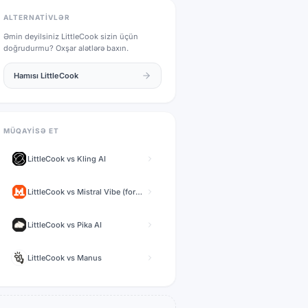
ALTERNATIVLƏR
Əmin deyilsiniz
LittleCook
sizin üçün
doğrudurmu? Oxşar alətlərə baxın.
Hamısı
LittleCook
MÜQAYISƏ ET
LittleCook
vs
Kling AI
LittleCook
vs
Mistral Vibe (formerly Le Chat)
LittleCook
vs
Pika AI
LittleCook
vs
Manus