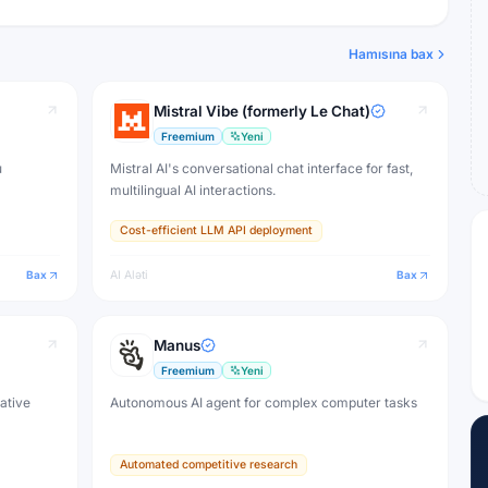
Hamısına bax
Mistral Vibe (formerly Le Chat)
Freemium
Yeni
u
Mistral AI's conversational chat interface for fast,
multilingual AI interactions.
Cost-efficient LLM API deployment
Bax
AI Aləti
Bax
Manus
Freemium
Yeni
eative
Autonomous AI agent for complex computer tasks
Automated competitive research