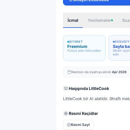
İcmal
Yeniləmələr
Sua
QIYMƏT
XÜSUSI
Freemium
Sayta ba
Pulsuz plan mövcuddur
Ətraflı üçün
edin
Nextool-da siyahıya alındı
Apr 2026
Haqqında
LittleCook
LittleCook bir AI alətidir. Ətraflı m
Rəsmi Keçidlər
Rəsmi Sayt