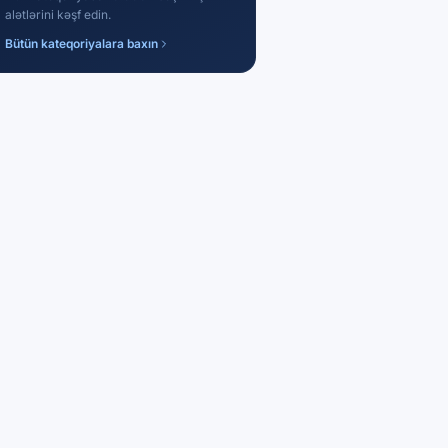
alətlərini kəşf edin.
Bütün kateqoriyalara baxın