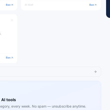
Bax
AI Aləti
Bax
c
Bax
 AI tools
category, every week. No spam — unsubscribe anytime.