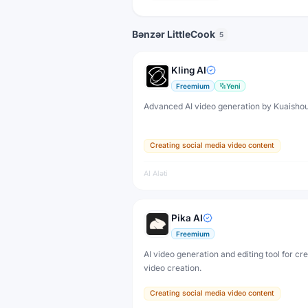
Bənzər LittleCook
5
Kling AI
Freemium
Yeni
Advanced AI video generation by Kuaisho
Creating social media video content
AI Aləti
Pika AI
Freemium
AI video generation and editing tool for cr
video creation.
Creating social media video content