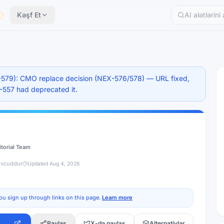
Kəşf Et
İ
579): CMO replace decision (NEX-576/578) — URL fixed,
X-557 had deprecated it.
itorial Team
övcuddur
Updated
Aug 4, 2026
ou sign up through links on this page.
Learn more
Paylaş
X-də paylaş
Alternativlər