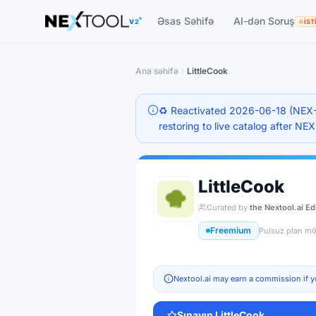
The AI tools directory — Find the Best AI Tools
Əsas Səhifə
AI-dən Soruş
V2
İST
Ana səhifə
LittleCook
♻️ Reactivated 2026-06-18 (NEX-
restoring to live catalog after NE
LittleCook
Curated by
the Nextool.ai Ed
Freemium
Pulsuz plan m
Nextool.ai may earn a commission if y
Sınayın
LittleCook