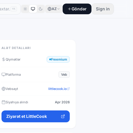
Göndər
Sign in
AZ
⌘K
ALƏT DETALLARI
Qiymətlər
Freemium
Platforma
Veb
Vebsayt
littlecook.io
Siyahıya alındı
Apr 2026
Ziyarət et
LittleCook