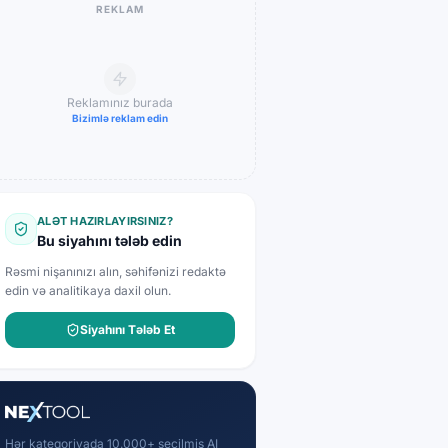
REKLAM
Reklamınız burada
Bizimlə reklam edin
ALƏT HAZIRLAYIRSINIZ?
Bu siyahını tələb edin
Rəsmi nişanınızı alın, səhifənizi redaktə
edin və analitikaya daxil olun.
Siyahını Tələb Et
Hər kateqoriyada 10.000+ seçilmiş AI