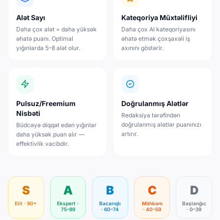
Alət Sayı
Kateqoriya Müxtəlifliyi
Daha çox alət = daha yüksək
Daha çox AI kateqoriyasını
əhatə puanı. Optimal
əhatə etmək çoxşaxəli iş
yığınlarda 5–8 alət olur.
axınını göstərir.
Pulsuz/Freemium
Doğrulanmış Alətlər
Nisbəti
Redaksiya tərəfindən
doğrulanmış alətlər puanınızı
Büdcəyə diqqət edən yığınlar
artırır.
daha yüksək puan alır —
effektivlik vacibdir.
S
A
B
C
D
Elit · 90+
Ekspert ·
Bacarıqlı
Möhkəm
Başlanğıc
75–89
· 60–74
· 40–59
· 0–39