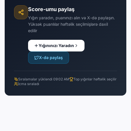
Score-umu paylaş
Yığın yaradın, puanınızı alın və X-də paylaşın.
Yüksək puanlılar həftəlik seçilmişlərə daxil
edilir
Yığınınızı Yaradın
X-də paylaş
Sıralamalar yükləndi 09:02 AM
Top yığınlar həftəlik seçilir
İcma sıraladı