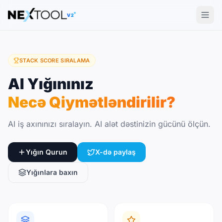
The AI tools directory — Find the Best AI Tools
V2
STACK SCORE SIRALAMA
AI Yığınınız
Necə Qiymətləndirilir?
AI iş axınınızı sıralayın. AI alət dəstinizin gücünü ölçün.
Yığın Qurun
X-də paylaş
Yığınlara baxın